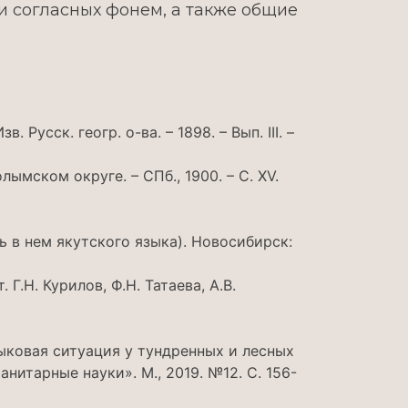
 и согласных фонем, а также общие
усск. геогр. о-ва. – 1898. – Вып. III. –
мском округе. – СПб., 1900. – С. XV.
ь в нем якутского языка). Новосибирск:
Г.Н. Курилов, Ф.Н. Татаева, А.В.
ыковая ситуация у тундренных и лесных
нитарные науки». М., 2019. №12. С. 156-