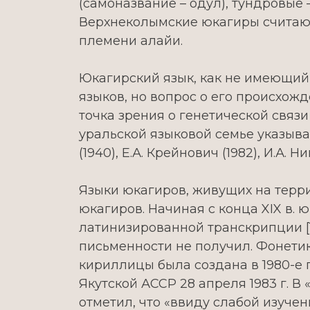
(самоназвание – одул), тундровые
Верхнеколымские юкагиры считаю
племени алайи.
Юкагирский язык, как не имеющий
языков, но вопрос о его происхож
точка зрения о генетической связ
уральской языковой семье указывают
(1940), Е.А. Крейнович (1982), И.А. Н
Языки юкагиров, живущих на терри
юкагиров. Начиная с конца XIX в.
латинизированной транскрипции [1,
письменности не получил. Фонетик
кириллицы была создана в 1980-е 
Якутской АССР 28 апреля 1983 г. В
отметил, что «ввиду слабой изуче