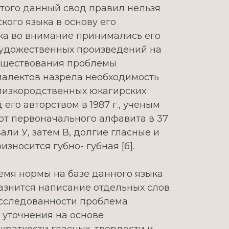
этого данный свод правил нельзя
кого языка в основу его
ка во внимание принимались его
 художественных произведений на
 существования проблемы
иалектов назрела необходимость
близкородственных юкагирских
 его авторством в 1987 г., ученым
от первоначального алфавита в 37
али У, затем В, долгие гласные и
зносится губно- губная [б].
ремя нормы на базе данного языка
азнится написание отдельных слов
лоисследованности проблема
 уточнения на основе