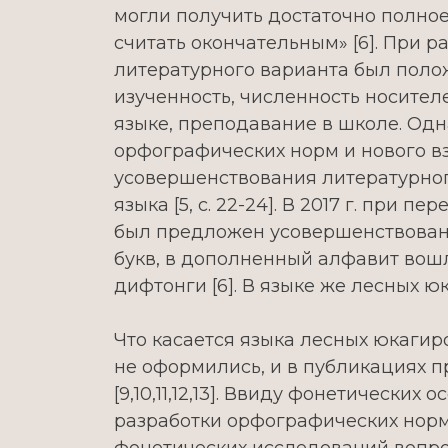
могли получить достаточно полно
считать окончательным» [6]. При 
литературного варианта был поло
изученность, численность носител
языке, преподавание в школе. Одна
орфографических норм и нового вз
усовершенствования литературного
языка [5, с. 22-24]. В 2017 г. при
был предложен усовершенствованн
букв, в дополненный алфавит вошли
дифтонги [6]. В языке же лесных юк
Что касается языка лесных юкагир
не оформились, и в публикациях п
[9,10,11,12,13]. Ввиду фонетическ
разработки орфографических норм 