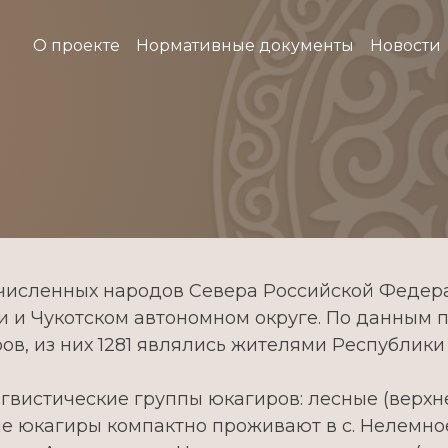
О проекте
Нормативные документы
Новости
очисленных народов Севера Российской Феде
и и Чукотском автономном округе. По данным п
, из них 1281 являлись жителями Республики Саха
гвистические группы юкагиров: лесные (верхн
е юкагиры компактно проживают в с. Нелемно