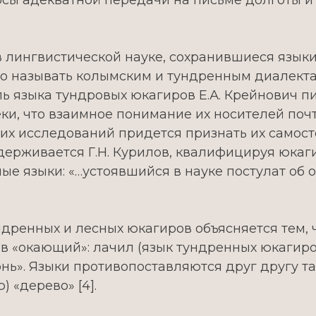
ы адекватной передачи на письме долготы и к
 лингвистической науке, сохранившиеся язык
 называть колымским и тундренным диалекта
ль языка тундровых юкагиров Е.А. Крейнович п
и, что взаимное понимание их носителей почт
ших исследований придется признать их само
идерживается Г.Н. Курилов, квалифицируя юкаг
е языки: «…устоявшийся в науке постулат об о
ндренных и лесных юкагиров объясняется тем,
 «окающий»: лачил (язык тундренных юкагиров, 
гонь». Языки противопоставляются друг другу т
ю) «дерево» [4].