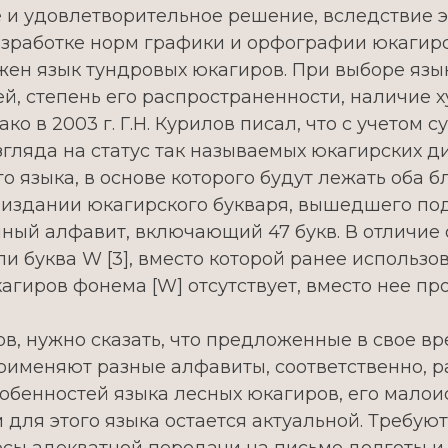
е и удовлетворительное решение, вследствие 
разработке норм графики и орфографии юкагирс
жен язык тундровых юкагиров. При выборе язы
ей, степень его распространенности, наличие
ко в 2003 г. Г.Н. Курилов писал, что с учетом
гляда на статус так называемых юкагирских д
 языка, в основе которого будут лежать оба 
 переиздании юкагирского букваря, вышедшего под
ый алфавит, включающий 47 букв. В отличие 
 буква W [3], вместо которой ранее использов
агиров фонема [W] отсутствует, вместо нее прои
ов, нужно сказать, что предложенные в свое в
рименяют разные алфавиты, соответственно, р
их особенностей языка лесных юкагиров, его ма
для этого языка остается актуальной. Требуют