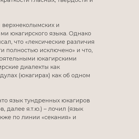
раткости гласных, твердости и
и верхнеколымских и
ми юкагирского языка. Однако
исал, что «лексические различия
и полностью исключено» и что,
стоятельными юкагирскими
ирские диалекты как
дулах (юкагирах) как об одном
 что язык тундренных юкагиров
далее я.т.ю.) – лочил (язык
акже по линии «секания» и