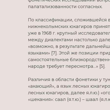
фонетических исследований вопрос
палатализованности согласных.
По классификации, сложившейся в
нижнеколымских юкагиров принято
уже в 1968 г. крупный исследовате
между диалектами настолько далек
«возможно, в результате дальней
языками» [7]. Этой же позиции пр
самостоятельные близкородственны
народе требует пересмотра…» [5].
Различия в области фонетики у ту
«акающий», а язык лесных юкагиров
лесных юкагиров, далее я.л.ю.) «о
«шекания»: саал (я.т.ю.) – шаал (я.л.