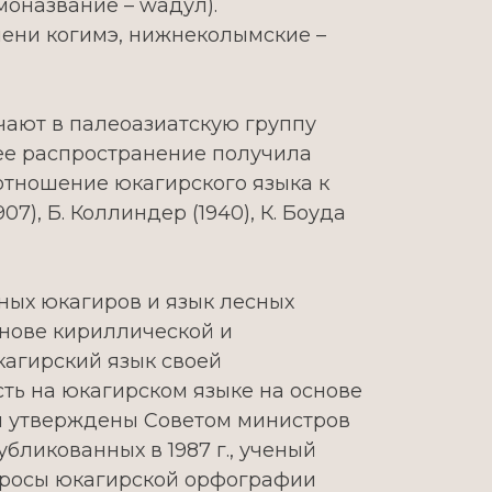
моназвание – wадул).
ени когимэ, нижнеколымские –
чают в палеоазиатскую группу
шее распространение получила
 отношение юкагирского языка к
7), Б. Коллиндер (1940), К. Боуда
ных юкагиров и язык лесных
снове кириллической и
юкагирский язык своей
ть на юкагирском языке на основе
ыли утверждены Советом министров
бликованных в 1987 г., ученый
опросы юкагирской орфографии