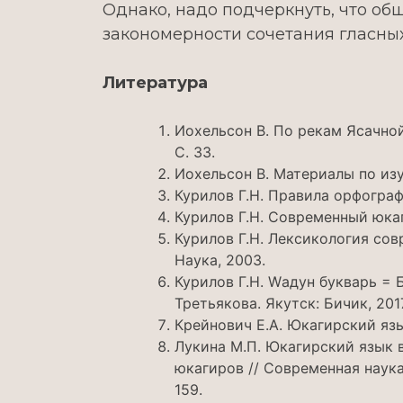
Однако, надо подчеркнуть, что об
закономерности сочетания гласных
Литература
Иохельсон В. По рекам Ясачной и
С. 33.
Иохельсон В. Материалы по изу
Курилов Г.Н. Правила орфографи
Курилов Г.Н. Современный юкаг
Курилов Г.Н. Лексикология сов
Наука, 2003.
Курилов Г.Н. Wадун букварь = Б
Третьякова. Якутск: Бичик, 2017
Крейнович Е.А. Юкагирский язык
Лукина М.П. Юкагирский язык 
юкагиров // Современная наука
159.