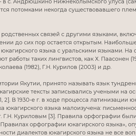
 – в с. Андрюшкино Нижнеколымского улуса (са
тся потомками некогда существовавшего плем
 родственных связей с другими языками, вклю
дении до сих пор остается открытым. Наиболь
и юкагирского языка с уральскими языками. На
 работы таких лингвистов, как Х. Паасонен (190
иколаева (1982), Г.Н. Курилов (2003) и др.
тории Якутии, принято называть язык тундрен
 юкагирские тексты записывались учеными на о
 2]. В 1930-е г. в ходе процесса латинизации 
а юкагирского языка малоизучена: письменнос
г. Г.Н. Куриловым [3]. Правила орфографии б
 «Правилах орфографии юкагирского языка», опу
нности диалектов юкагирского языка не все в