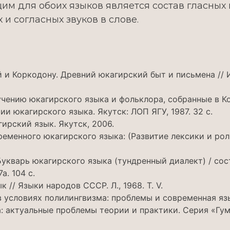
щим для обоих языков является состав гласных
 и согласных звуков в слове.
 Коркодону. Древний юкагирский быт и письмена // Изв. Р
чению юкагирского языка и фольклора, собранные в Колы
и юкагирского языка. Якутск: ЛОП ЯГУ, 1987. 32 c.
ирский язык. Якутск, 2006.
ременного юкагирского языка: (Развитие лексики и рол
укварь юкагирского языка (тундренный диалект) / сост. 
а. 104 с.
 // Языки народов СССР. Л., 1968. Т. V.
в условиях полилингвизма: проблемы и современная яз
: актуальные проблемы теории и практики. Серия «Гума