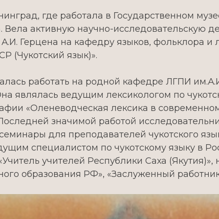
нинград, где работала в Государственном муз
. Вела активную научно-исследовательскую де
 А.И. Герцена на кафедру языков, фольклора и
Р (Чукотский язык)».
алась работать на родной кафедре ЛГПИ им.А.И
Она являлась ведущим лексикологом по чукотс
рафии «Оленеводческая лексика в современном
 Последней значимой работой исследовательниц
семинары для преподавателей чукотского язык
едущим специалистом по чукотскому языку в Ро
«Учитель учителей Республики Саха (Якутия)»
ого образования РФ», «Заслуженный работник