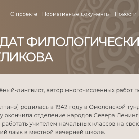
О проекте
Нормативные документы
Новости
ДАТ ФИЛОЛОГИЧЕСКИХ
КУЛИКОВА
ный-лингвист, автор многочисленных работ по
инэ) родилась в 1942 году в Омолонской тунд
ду окончила отделение народов Севера Ленин
ла работать учителем начальных классов на сво
й язык в местной вечерней школе.