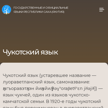
ГОСУДАРСТВЕННЫЕ И ОФИЦИАЛЬНЫЕ
ЯЗЫКИ РЕСПУБЛИКИ САХА (ЯКУТИЯ)
Чукотский язык
Чукотский язык (устаревшее название —
луораветланский язык, самоназвание:
ԓыгъоравэтԓьэн йиԓыйиԓ [ɬǝɣˀoraβetɬˀɛn jiɬǝjiɬ]) —
язык чукчей, один из языков чукотско-
камчатской семьи. В 1920-е годы чукотский