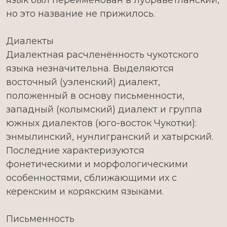
язык был переименован в луораветланский,
но это название не прижилось.
Диалекты
Диалектная расчленённость чукотского
языка незначительна. Выделяются
восточный (уэленский) диалект,
положенный в основу письменности,
западный (колымский) диалект и группа
южных диалектов (юго-восток Чукотки):
энмылинский, нунлигранский и хатырский.
Последние характеризуются
фонетическими и морфологическими
особенностями, сближающими их с
керекским и корякским языками.
Письменность