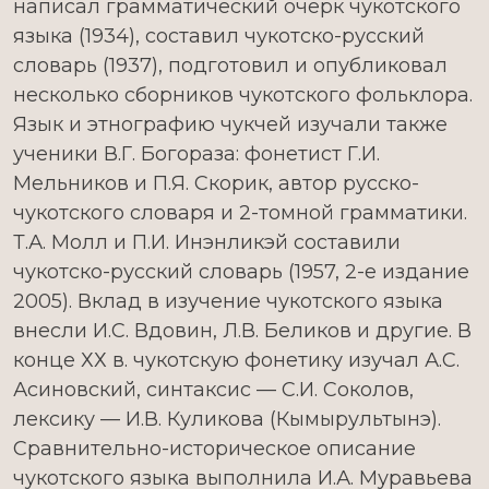
написал грамматический очерк чукотского
языка (1934), составил чукотско-русский
словарь (1937), подготовил и опубликовал
несколько сборников чукотского фольклора.
Язык и этнографию чукчей изучали также
ученики В.Г. Богораза: фонетист Г.И.
Мельников и П.Я. Скорик, автор русско-
чукотского словаря и 2-томной грамматики.
Т.А. Молл и П.И. Инэнликэй составили
чукотско-русский словарь (1957, 2-е издание
2005). Вклад в изучение чукотского языка
внесли И.С. Вдовин, Л.В. Беликов и другие. В
конце ХХ в. чукотскую фонетику изучал А.С.
Асиновский, синтаксис — С.И. Соколов,
лексику — И.В. Куликова (Кымырультынэ).
Сравнительно-историческое описание
чукотского языка выполнила И.А. Муравьева