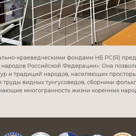
ально-краеведческими фондами НБ РС(Я) пред
 народов Российской Федерации». Она позвол
ьтур и традиций народов, населяющих простор
 труды видных тунгусоведов, сборники фолькл
жающие многогранность жизни коренных народ