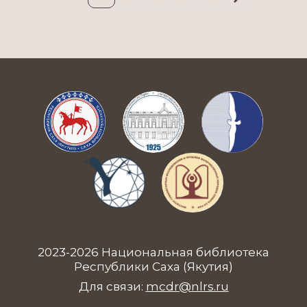
Севера в РС(Я) получили статус
официальных в местах
компактного проживания в
республике. Занимая третью […]
2023-2026 Национальная библиотека
Республики Саха (Якутия)
Для связи:
mcdr@nlrs.ru