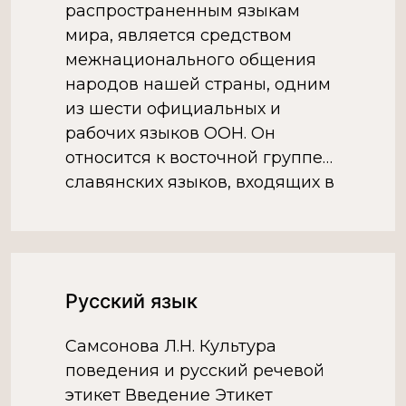
распространенным языкам
мира, является средством
межнационального общения
народов нашей страны, одним
из шести официальных и
рабочих языков ООН. Он
относится к восточной группе
славянских языков, входящих в
индоевропейскую семью
языков.В XIV—XV вв.
древнерусский язык
распадается на три
Русский язык
самостоятельных языка —
русский, украинский и
Самсонова Л.Н. Культура
белорусский. Грамотность […]
поведения и русский речевой
этикет Введение Этикет