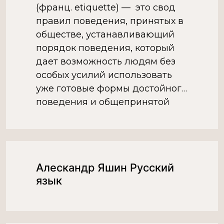
(франц. etiquette) — это свод
правил поведения, принятых в
обществе, устанавливающий
порядок поведения, который
дает возможность людям без
особых усилий использовать
уже готовые формы достойного
поведения и общепринятой
вежливости для культурного
общения между собой на
различных уровнях общества,
при этом в процессе общения
Алескандр Яшин Русский
учитывать в […]
язык