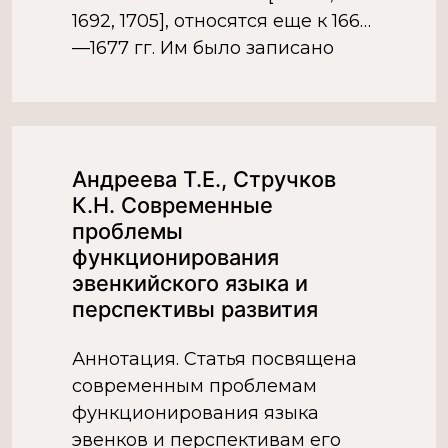
1692, 1705], относятся еще к 1666
—1677 гг. Им было записано
всего 40 различных частей
речи, а также некоторое
количество эвенских
числительных. В […]
Андреева Т.Е., Стручков
К.Н. Современные
проблемы
функционирования
эвенкийского языка и
перспективы развития
Аннотация. Статья посвящена
современным проблемам
функционирования языка
эвенков и перспективам его