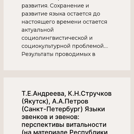
развития. Сохранение и
развитие языка остается до
настоящего времени остается
актуальной
социолингвистической и
социокультурной проблемой.
Результаты проводимых в
Республике Саха (Якутия)
исследований, показывают, что
функционирование
эвенкийского языка сведено до
Т.Е.Андреева, К.Н.Стручков
минимума, языковая ситуация с
(Якутск), А.А.Петров
родным языком однозначно
(Санкт-Петербург) Языки
оценивается как кризисная и
эвенков и эвенов:
может служить одним из […]
перспективы витальности
(на материале Республики