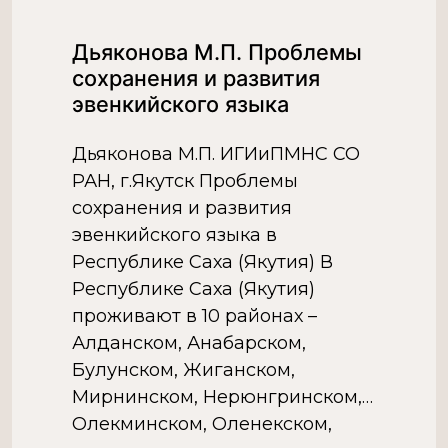
уникальный пример успешной
адаптации в экстремально
Дьяконова М.П. Проблемы
суровых природно-
сохранения и развития
климатических условиях
эвенкийского языка
Арктики и Севера. […]
Дьяконова М.П. ИГИиПМНС СО
РАН, г.Якутск Проблемы
сохранения и развития
эвенкийского языка в
Республике Саха (Якутия) В
Республике Саха (Якутия)
проживают в 10 районах –
Алданском, Анабарском,
Булунском, Жиганском,
Мирнинском, Нерюнгринском,
Олекминском, Оленекском,