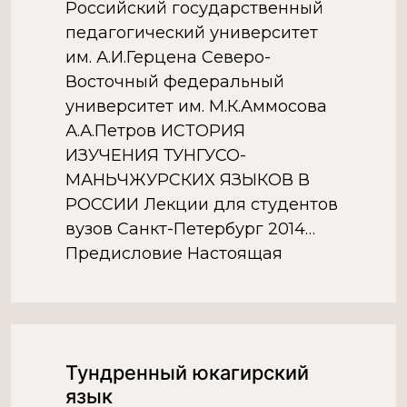
Российский государственный
педагогический университет
им. А.И.Герцена Северо-
Восточный федеральный
университет им. М.К.Аммосова
А.А.Петров ИСТОРИЯ
ИЗУЧЕНИЯ ТУНГУСО-
МАНЬЧЖУРСКИХ ЯЗЫКОВ В
РОССИИ Лекции для студентов
вузов Санкт-Петербург 2014
Предисловие Настоящая
работа призвана восполнить
пробел в знаниях об истории
изучения народов Севера,
Сибири и Дальнего Востока
Тундренный юкагирский
России, в данном случае –
язык
малочисленных тунгусо-