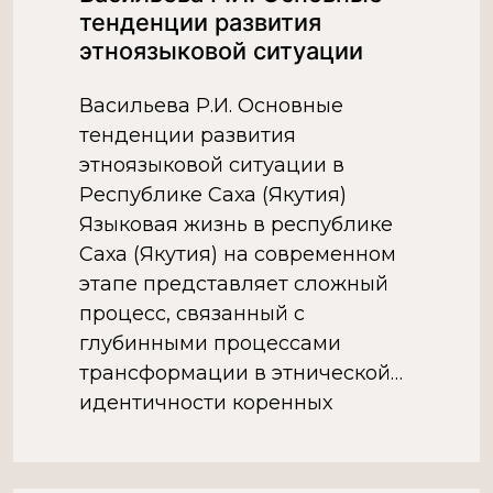
тенденции развития
все еще покрыта мраком
этноязыковой ситуации
неизвестности.Однако […]
Васильева Р.И. Основные
тенденции развития
этноязыковой ситуации в
Республике Саха (Якутия)
Языковая жизнь в республике
Саха (Якутия) на современном
этапе представляет сложный
процесс, связанный с
глубинными процессами
трансформации в этнической
идентичности коренных
народов, процессами
нивелирования всего
национального и упрощения