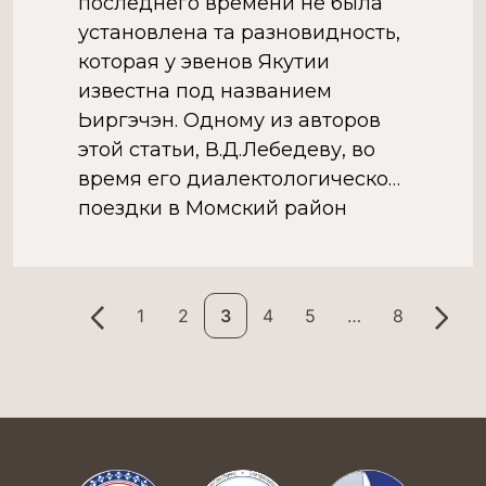
последнего времени не была
установлена та разновидность,
которая у эвенов Якутии
известна под названием
Ьиргэчэн. Одному из авторов
этой статьи, В.Д.Лебедеву, во
время его диалектологической
поездки в Момский район
Якутии в 1955 году
посчастливилось записать со
слов 80-летнего эвена,
1
2
3
4
5
…
8
сказителя Павла Семеновича
Атласова, из […]