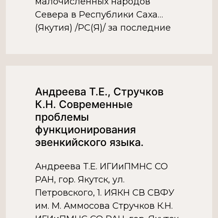
малочисленных народов
Севера в Республики Саха
(Якутия) /РС(Я)/ за последние
годы заслуживают особого
внимания. Языки коренных
малочисленных народов
Севера в РС(Я) получили статус
Андреева Т.Е., Стручков
официальных в местах
К.Н. Современные
компактного проживания в
проблемы
республике. Занимая третью […]
функционирования
эвенкийского языка.
Андреева Т.Е. ИГИиПМНС СО
РАН, гор. Якутск, ул.
Петровского, 1. ИЯКН СВ СВФУ
им. М. Аммосова Стручков К.Н.