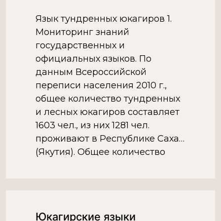
маньчжурских народов,
Язык тундренных юкагиров 1.
представляющих собой
Мониторинг знаний
уникальные этносы, создавшие
государственных и
самобытную […]
официальных языков. По
данным Всероссийской
переписи населения 2010 г.,
общее количество тундренных
и лесных юкагиров составляет
1603 чел., из них 1281 чел.
проживают в Республике Саха
(Якутия). Общее количество
лесных юкагиров,
проживающих на территории
Республики Саха (Якутия) в
Верхнеколымском улусе – 304
Юкагирские языки
чел., Магаданской области – 71