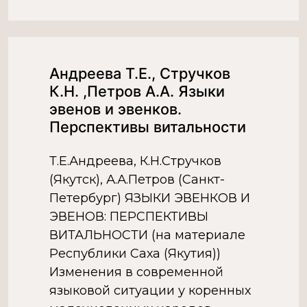
Усть-Майском, Хангаласском,
Амгинском муниципальных
образованиях Республики. Из
них три района имеют статус
Андреева Т.Е., Стручков
«эвенкийского национального
К.Н. ,Петров А.А. Языки
района». Численность эвенков
эвенов и эвенков.
в России по данным переписи
Перспективы витальности
[…]
Т.Е.Андреева, К.Н.Стручков
(Якутск), А.А.Петров (Санкт-
Петербург) ЯЗЫКИ ЭВЕНКОВ И
ЭВЕНОВ: ПЕРСПЕКТИВЫ
ВИТАЛЬНОСТИ (на материале
Республики Саха (Якутия))
Изменения в современной
языковой ситуации у коренных