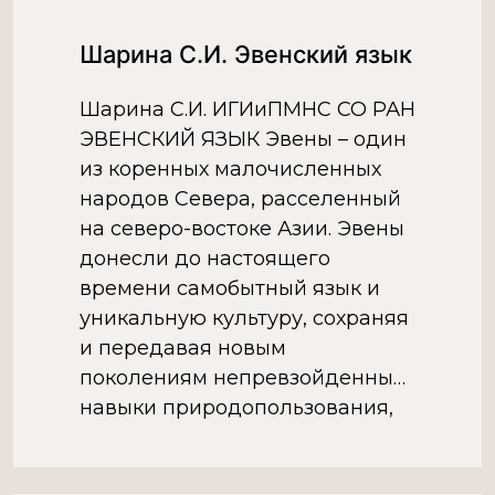
языковой системы
Шарина С.И. Эвенский язык
национальных языков,
функционирующих в
Шарина С.И. ИГИиПМНС СО РАН
республике. Вопросы
ЭВЕНСКИЙ ЯЗЫК Эвены – один
определения роли, места и
из коренных малочисленных
функций русского языка и […]
народов Севера, расселенный
на северо-востоке Азии. Эвены
донесли до настоящего
времени самобытный язык и
уникальную культуру, сохраняя
и передавая новым
поколениям непревзойденные
навыки природопользования,
оленеводство и промыслы,
показывая тем самым