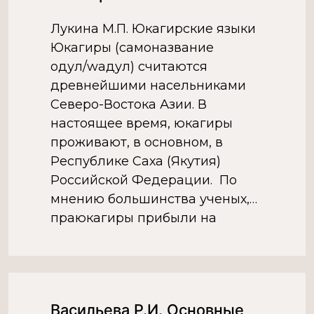
[…]
Лукина М.П. Юкагирские языки
Юкагиры (самоназвание
одул/wадул) считаются
древнейшими насельниками
Северо-Востока Азии. В
настоящее время, юкагиры
проживают, в основном, в
Республике Саха (Якутия)
Российской Федерации. По
мнению большинства ученых,
праюкагиры прибыли на
Северо-Восток Азии и начали
обживать суровые края
современной территории
Якутии около 6 тыс. лет назад.
Васильева Р.И. Основные
Древнейшая история юкагиров