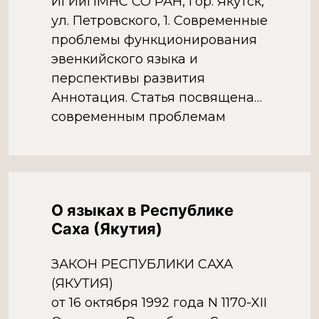
ИГИиПМНС СО РАН, гор. Якутск,
ул. Петровского, 1. Современные
проблемы функционирования
эвенкийского языка и
перспективы развития
Аннотация. Статья посвящена
современным проблемам
функционирования языка
эвенков и перспективам его
развития. Сохранение и
развитие языка остается до
О языках в Республике
настоящего времени остается
Саха (Якутия)
[…]
ЗАКОН РЕСПУБЛИКИ САХА
(ЯКУТИЯ)
от 16 октября 1992 года N 1170-XII