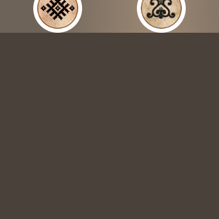
Русский язык
Якутский язык
Официальные языки
Республики Саха (Якутия)
Чукотский
Долганский
Юкагирский
язык
язык
язык