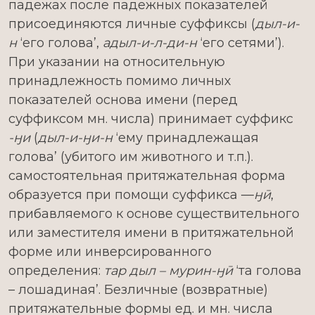
падежах после падежных показателей
присоединяются личные суффиксы (
дыл-и-
н
‘его голова’,
адыл-и-л-ди-н
‘его сетями’).
При указании на относительную
принадлежность помимо личных
показателей основа имени (перед
суффиксом мн. числа) принимает суффикс
-ӈи
(
дыл-и-ӈи-н
‘ему принадлежащая
голова’ (убитого им животного и т.п.).
самостоятельная притяжательная форма
образуется при помощи суффикса —
ӈӣ
,
прибавляемого к основе существительного
или заместителя имени в притяжательной
форме или инверсированного
определения:
тар дыл – мурин-ӈӣ
‘та голова
– лошадиная’. Безличные (возвратные)
притяжательные формы ед. и мн. числа