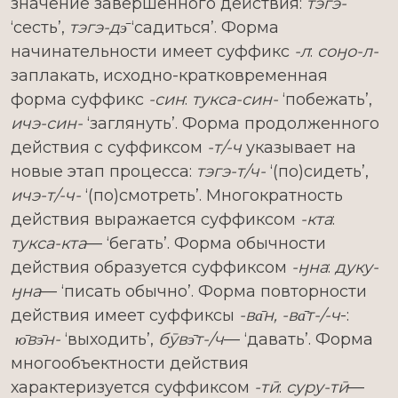
значение завершенного действия:
тэгэ-
‘сесть’,
тэгэ-дэ̄
‘садиться’. Форма
начинательности имеет суффикс
-л
:
соӈо-л-
заплакать, исходно-кратковременная
форма суффикс
-син
:
тукса-син-
‘побежать’,
ичэ-син-
‘заглянуть’. Форма продолженного
действия с суффиксом
-т/-ч
указывает на
новые этап процесса:
тэгэ-т/ч-
‘(по)сидеть’,
ичэ-т/-ч-
‘(по)смотреть’. Многократность
действия выражается суффиксом
-кта
:
тукса-кта
— ‘бегать’. Форма обычности
действия образуется суффиксом
-ӈна
:
дуку-
ӈна
— ‘писать обычно’. Форма повторности
действия имеет суффиксы
-ва̄н, -ва̄т-/-ч
-:
ю̄вэ̄н-
‘выходить’,
бӯвэ̄т-/ч
— ‘давать’. Форма
многообъектности действия
характеризуется суффиксом
-тӣ
:
суру-тӣ
—