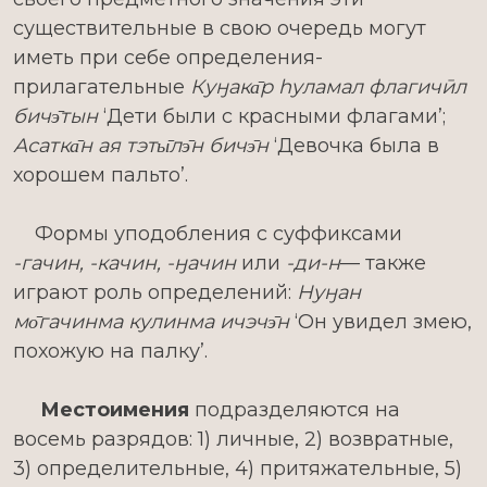
существительные в свою очередь могут
иметь при себе определения-
прилагательные
Куӈака̄р һуламал флагичӣл
бичэ̄тын
‘Дети были с красными флагами’;
Асатка̄н ая тэты̄лэ̄н бичэ̄н
‘Девочка была в
хорошем пальто’.
Формы уподобления с суффиксами
-гачин, -качин, -ӈачин
или
-ди-н
— также
играют роль определений:
Нуӈан
мо̄гачинма кулинма ичэчэ̄н
‘Он увидел змею,
похожую на палку’.
Местоимения
подразделяются на
восемь разрядов: 1) личные, 2) возвратные,
3) определительные, 4) притяжательные, 5)