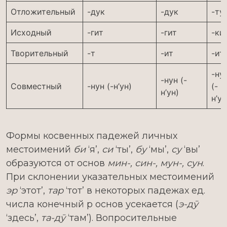
Отложительный
-дук
-дук
-ту
Исходный
-гит
-гит
-ки
Творительный
-т
-ит
-ит
-ну
-нун (-
Совместный
-нун (-н’ун)
(-
н’ун)
н’у
Формы косвенных падежей личных
местоимений
би
‘я’,
си
‘ты’,
бу
‘мы’,
су
‘вы’
образуются от основ
мин-, син-, мун-, сун
.
При склонении указательных местоимений
эр
‘этот’,
тар
‘тот’ в некоторых падежах ед.
числа конечный р основ усекается (
э-дӯ
‘здесь’,
та-дӯ
‘там’). Вопросительные