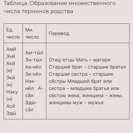
Таблица. Образование множественного
числа терминов родства
Ед.
Мн.
Перевод
число
число
Амӣ
Ам-ты̄л
Энӣ
Эн-ты̄л
Отец-отцы Мать – матери
Акӣ
Ак-нӣл
Старший брат – старшие братья
(н)
Эк-нӣл
Старшая сестра – старшие
Экӣ
Нэк-
сёстры Младший брат или
(н)
нӣл А-
сестра – младшие братья или
Нэку
са̄л
сёстры жена, женщина – жены,
(н)
Эды̄-
женщины муж – мужья
Асӣ
сэ̄л
Эды̄