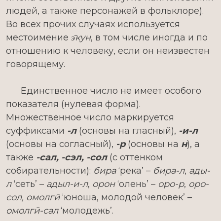
людей, а также персонажей в фольклоре).
Во всех прочих случаях используется
местоимение
э̄кун
, в том числе иногда и по
отношению к человеку, если он неизвестен
говорящему.
Единственное число не имеет особого
показателя (нулевая форма).
Множественное число маркируется
суффиксами
-л
(основы на гласный),
-и-л
(основы на согласный),
-р
(основы на
н
), а
также
-сал, -сэл, -сол
(с оттенком
собирательности):
бира
‘река’ –
бира-л
,
ады-
л
‘сеть’ –
адыл-и-л
,
орон
‘олень’ –
оро-р
,
оро-
сол, омолгӣ
‘юноша, молодой человек’ –
омолгӣ-сал
‘молодежь’.