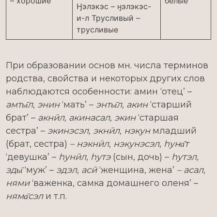
– хорошие
белые
Ӈэлэкэс – ӈэлэкэс-
и-л Трусливый –
трусливые
При образовании основ мн. числа терминов
родства, свойства и некоторых других слов
наблюдаются особенности: амин ‘отец’ –
амты̄л
,
энин
‘мать’ –
энты̄л, акин
‘старший
брат’ –
акнӣл, акинасал, экин
‘старшая
сестра’ –
экинэсэл, экнӣл, нэкун
младший
(брат, сестра)
– нэкнӣл, нэкунэсэл
,
һуна̄т
‘девушка’ –
һунӣл, һутэ
(сын, дочь) –
һутэл,
эды̄
‘муж’ –
эдэл, асӣ
‘женщина, жена’
– асал,
нями
‘важенка, самка домашнего оленя’ –
няма̄сэл
и т.п.