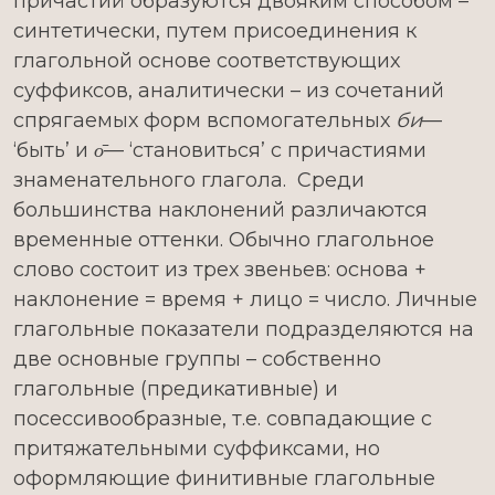
причастий образуются двояким способом –
синтетически, путем присоединения к
глагольной основе соответствующих
суффиксов, аналитически – из сочетаний
спрягаемых форм вспомогательных
би
—
‘быть’ и
о̄
— ‘становиться’ с причастиями
знаменательного глагола. Среди
большинства наклонений различаются
временные оттенки. Обычно глагольное
слово состоит из трех звеньев: основа +
наклонение = время + лицо = число. Личные
глагольные показатели подразделяются на
две основные группы – собственно
глагольные (предикативные) и
посессивообразные, т.е. совпадающие с
притяжательными суффиксами, но
оформляющие финитивные глагольные