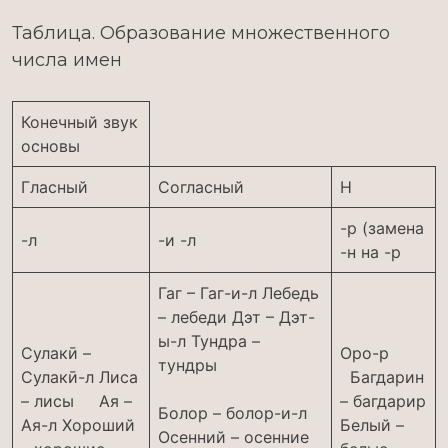
Таблица. Образование множественного
числа имен
Конечный звук
основы
Гласный
Согласный
Н
-р (замена
-л
-и -л
-н на -р
Гаг – Гаг-и-л Лебедь
– лебеди Дэт – Дэт-
ы-л Тундра –
Сулакӣ –
Оро-р
тундры
Сулакӣ-л Лиса
Багдарин
– лисы Ая –
– багдарир
Болор – болор-и-л
Ая-л Хороший
Белый –
Осенний – осенние