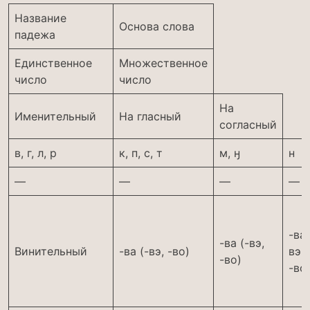
Название
Основа слова
падежа
Единственное
Множественное
число
число
На
Именительный
На гласный
согласный
в, г, л, р
к, п, с, т
м, ӈ
н
—
—
—
—
-ва 
-ва (-вэ,
Винительный
-ва (-вэ, -во)
вэ,
-во)
-во