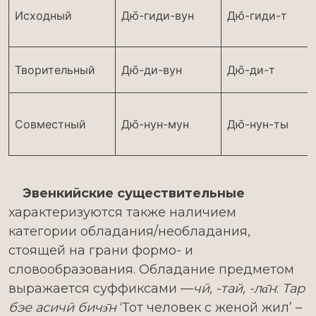
Исходный
Дю̄-гиди-вун
Дю̄-гиди-т
Творительный
Дю̄-ди-вун
Дю̄-ди-т
Совместный
Дю̄-нун-мун
Дю̄-нун-ты
Эвенкийские существительные
характеризуются также наличием
категории обладания/необладания,
стоящей на грани формо- и
словообразования. Обладание предметом
выражается суффиксами —
чӣ, -тай, -ла̄н
:
Тар
бэе асичӣ бичэ̄н
‘Тот человек с женой жил’ –