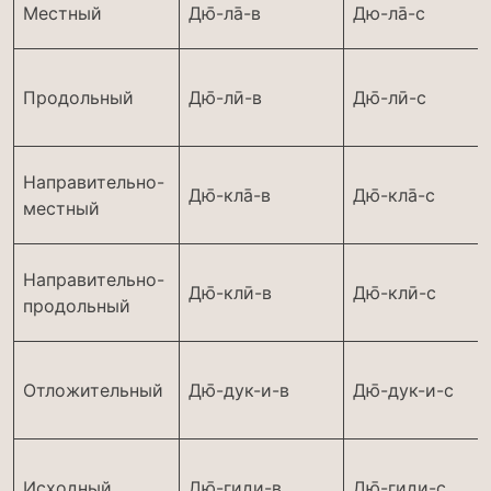
Местный
Дю̄-ла̄-в
Дю-ла̄-с
Продольный
Дю̄-лӣ-в
Дю̄-лӣ-с
Направительно-
Дю̄-кла̄-в
Дю̄-кла̄-с
местный
Направительно-
Дю̄-клӣ-в
Дю̄-клӣ-с
продольный
Отложительный
Дю̄-дук-и-в
Дю̄-дук-и-с
Исходный
Дю̄-гиди-в
Дю̄-гиди-с