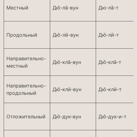
Местный
Дю̄-ла̄-вун
Дю-ла̄-т
Продольный
Дю̄-лӣ-вун
Дю̄-лӣ-т
Направительно-
Дю̄-кла̄-вун
Дю̄-кла̄-т
местный
Направительно-
Дю̄-клӣ-вун
Дю̄-клӣ-т
продольный
Отложительный
Дю̄-дук-вун
Дю̄-дук-и-т