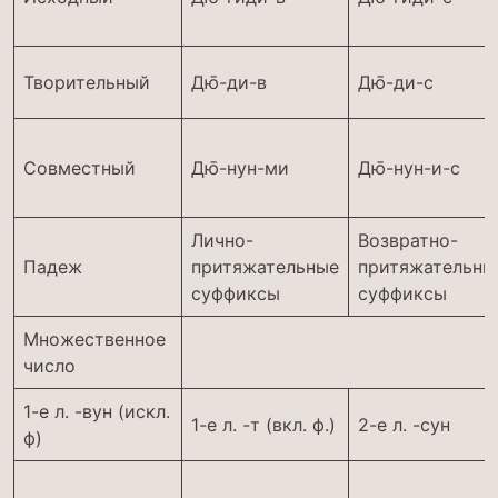
Творительный
Дю̄-ди-в
Дю̄-ди-с
Совместный
Дю̄-нун-ми
Дю̄-нун-и-с
Лично-
Возвратно-
Падеж
притяжательные
притяжательны
суффиксы
суффиксы
Множественное
число
1-е л. -вун (искл.
1-е л. -т (вкл. ф.)
2-е л. -сун
ф)