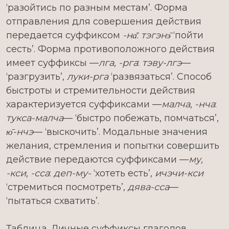
‘разойтись по разным местам’. Форма
отправления для совершения действия
передается суффиксом
-на̄
:
тэгэнэ̄
‘пойти
сесть’. Форма противоположного действия
имеет суффиксы —
лга, -рга
:
тэву-лгэ
—
‘разгрузить’,
луки-рга
‘развязаться’. Способ
быстроты и стремительности действия
характеризуется суффиксами —
малча, -нча
:
тукса-малча
— ‘быстро побежать, помчаться’,
ю̄-нчэ
— ‘выскочить’. Модальные значения
желания, стремления и попытки совершить
действие передаются суффиксами —
му,
-кси, -сса
:
деп-му-
‘хотеть есть’,
ичэчи-кси
‘стремиться посмотреть’,
дява-сса
—
‘пытаться схватить’.
Таблица. Личные суффиксы глаголов