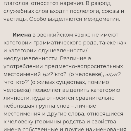
глаголов, относятся наречия. В разряд
служебных слов входят послелоги, союзы и
частицы. Особо выделяются междометия.
Имена
в эвенкийском языке не имеют
категории грамматического рода, также как
и категории одушевленности/
неодушевленности. Различие в
употреблении предметно-вопросительных
местоимений
ӈи?
‘кто?’ (о человеке),
э̄кун?
‘что, кто?’ (о живых существах, помимо
человека) позволяет выделить категорию
личности, куда относится сравнительно
небольшая группа слов – личные
местоимения и другие слова, относящиеся
к человеку (термины родства и свойства,
имена собственные и другие наименования