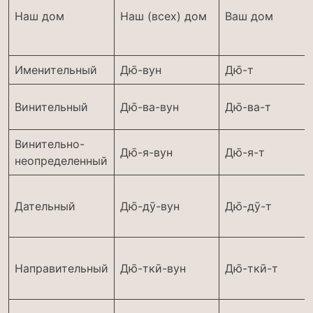
Наш дом
Наш (всех) дом
Ваш дом
Именительный
Дю̄-вун
Дю̄-т
Винительный
Дю̄-ва-вун
Дю̄-ва-т
Винительно-
Дю̄-я-вун
Дю̄-я-т
неопределенный
Дательный
Дю̄-дӯ-вун
Дю̄-дӯ-т
Направительный
Дю̄-ткӣ-вун
Дю̄-ткӣ-т