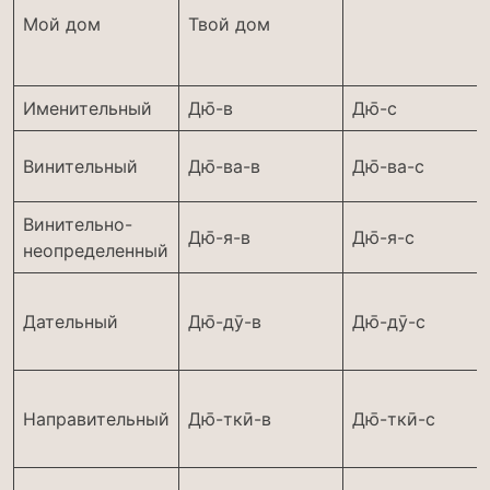
Мой дом
Твой дом
Именительный
Дю̄-в
Дю̄-с
Винительный
Дю̄-ва-в
Дю̄-ва-с
Винительно-
Дю̄-я-в
Дю̄-я-с
неопределенный
Дательный
Дю̄-дӯ-в
Дю̄-дӯ-с
Направительный
Дю̄-ткӣ-в
Дю̄-ткӣ-с