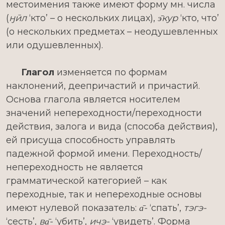
местоимения также имеют форму мн. числа
(
ӈӣл
‘кто’ – о нескольких лицах),
э̄кур
‘кто, что’
(о нескольких предметах – неодушевленных
или одушевленных).
Глагол
изменяется по формам
наклонений, деепричастий и причастий.
Основа глагола является носителем
значений непереходности/переходности
действия, залога и вида (способа действия),
ей присуща способность управлять
падежной формой имени. Переходность/
непереходность не является
грамматической категорией – как
переходные, так и непереходные основы
имеют нулевой показатель:
а̄-
‘спать’,
тэгэ-
‘сесть’,
ва̄-
‘убить’,
ичэ-
‘увидеть’. Форма