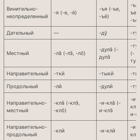
-ъя 
Винительно-
-ъя (-ъе,
-я (-е, -ё)
ъе,
неопределенный
-ъё)
-ъё
Дательный
—
-дӯ
-тӯ
-тул
-дула̄ (-
Местный
-ла̄ (-лэ̄, -ло̄)
(-
дулэ̄
тулэ
Направительный
-ткӣ
-тыкӣ
-ты
Продольный
-лӣ
-дулӣ
-ту
-и-
Направительно-
-кла̄ (-клэ̄,
-и-кла̄ (-
кла̄
местный
-кло̄)
и-клэ̄
и-кл
Направительно-
-и-
-клӣ
-и-клӣ
продольный
клӣ