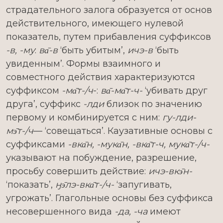
страдательного залога образуется от основ
действительного, имеющего нулевой
показатель, путем прибавления суффиксов
-в, -му
:
ва̄-в
‘быть убитым’,
ичэ-в
‘быть
увиденным’. Формы взаимного и
совместного действия характеризуются
суффиксом
-ма̄т-/ч
-:
ва̄-ма̄т-ч-
‘убивать друг
друга’, суффикс
-лди
близок по значению
первому и комбинируется с ним:
гу-лди-
мэ̄т-/ч
— ‘совещаться’. Каузативные основы с
суффиксами
-вка̄н, -мука̄н, -вка̄т-ч, мука̄т-/ч-
указывают на побуждение, разрешение,
просьбу совершить действие:
ичэ-вкэ̄н-
‘показать’,
ӈэ̄лэ-вка̄т-/ч-
‘запугивать,
угрожать’. Глагольные основы без суффикса
несовершенного вида
-да, -ча
имеют