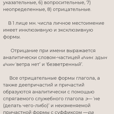
указательные, 6) вопросительные, 7)
неопределенные, 8) отрицательные.
В 1 лице мн. числа личное местоимение
имеет инклюзивную и эксклюзивную
формы.
Отрицание при имени выражается
аналитически словом-частицей
а̄чин
:
эдын
а̄чин
‘ветра нет’ и ‘безветренный’.
Все отрицательные формы глагола, а
также деепричастий и причастий
образуются аналитически с помощью
спрягаемого служебного глагола
э
— ‘не
(делать чего-либо)’ и неизменяемой
причастной формы с суффиксом —
ра