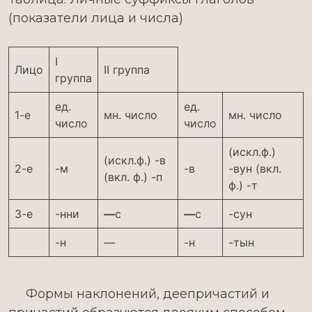
(показатели лица и числа)
I
Лицо
II группа
группа
ед.
ед.
1-е
мн. число
мн. число
число
число
(искл.ф.)
(искл.ф.) -в
2-е
-м
-в
-вун (вкл.
(вкл. ф.) -п
ф.) -т
3-е
-нни
—
с
—
с
-сун
-н
—
-н
-тын
Формы наклонений, деепричастий и