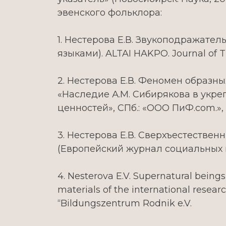
эвенского фольклора:
1. Нестерова Е.В. Звукоподражате
языками). ALTAI HAKPO. Journal of Th
2. Нестерова Е.В. Феномен образн
«Наследие А.М. Сибирякова в укр
ценностей», СПб.: «ООО ПиФ.com.»,
3. Нестерова Е.В. Сверхъестественн
(Европейский журнал социальных на
4. Nesterova E.V. Supernatural beings 
materials of the international resear
“Bildungszentrum Rodnik e.V.