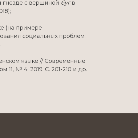
ом гнезде с вершиной
буг
в
18);
ке (на примере
дования социальных проблем.
.
енском языке // Современные
, № 4, 2019. С. 201-210 и др.