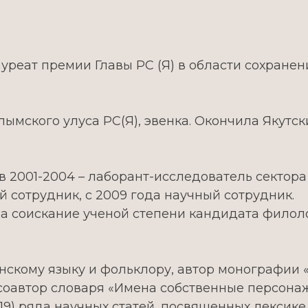
уреат премии Главы РС (Я) в области сохранен
лымского улуса РС(Я), эвенка. Окончила Якутс
 в 2001-2004 – лаборант-исследователь секто
 сотрудник, с 2009 года научный сотрудник.
а соискание ученой степени кандидата филоло
венскому языку и фольклору, автор монографии
, соавтор словаря «Имена собственные персона
019) ряда научных статей, посвященных лексик