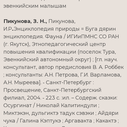
эвенкийским малышам
Пикунова, З. Н.
,
Пикунова,
И.Р
.
Энциклопедия природы = Буга дярин
энциклопедия. Фауна / ИГИиПМНС СО РАН
(г. Якутск), Этнопедагогический центр
повышения квалификации (поселок Тура,
Эвенкийский автономный округ) ; [гл. науч.
консультант, автор предисловия В. А. Роббек
; консультанты: А.Н. Петрова, Г.И. Варламова,
А.Н. Мыреева]. ‑ Санкт-Петербург :
Просвещение, Санкт-Петербургский
филиал, 2004. ‑ 223 с. :ил. – Содерж. сказки:
Осургинат / Николай Калитиндули ;
Миктэкэн, дульгиктэ тадук сэвэки ; Айдяри
чука / Галина Кэптукэ ; Аргавакта ; Какактэ ;