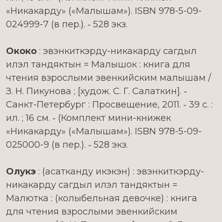
«Никакарду» («Малышам»). ISBN 978-5-09-
024999-7 (в пер.). ‑ 528 экз.
Ококо
: эвэнкиткэрду-никакарду сагдыл
илэл тандяктын = Малышок : книга для
чтения взрослыми эвенкийским малышам /
З. Н. Пикунова ; [худож. С. Г. Салаткин]. ‑
Санкт-Петербург : Просвещение, 2011. ‑ 39 с. :
ил. ; 16 см. ‑ (Комплект мини-книжек
«Никакарду» («Малышам»). ISBN 978-5-09-
025000-9 (в пер.). ‑ 528 экз.
Олукэ
: (асатканду икэкэн) : эвэнкиткэрду-
никакарду сагдыл илэл тандяктын =
Малютка : (колыбельная девочке) : книга
для чтения взрослыми эвенкийским