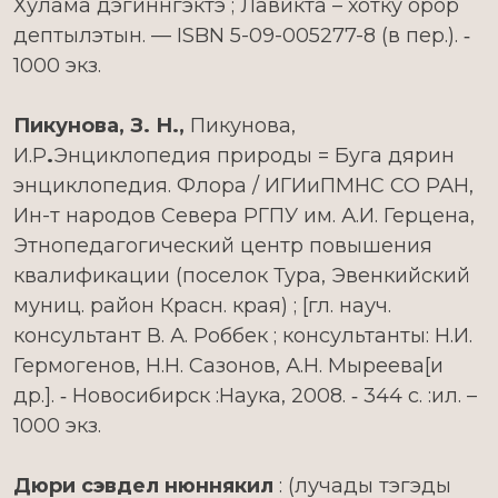
Хулама дэгиннгэктэ ; Лавикта – хотку орор
дептылэтын. — ISBN 5-09-005277-8 (в пер.). ‑
1000 экз.
Пикунова, З. Н.
,
Пикунова,
И.Р
.
Энциклопедия природы = Буга дярин
энциклопедия. Флора / ИГИиПМНС СО РАН,
Ин-т народов Севера РГПУ им. А.И. Герцена,
Этнопедагогический центр повышения
квалификации (поселок Тура, Эвенкийский
муниц. район Красн. края) ; [гл. науч.
консультант В. А. Роббек ; консультанты: Н.И.
Гермогенов, Н.Н. Сазонов, А.Н. Мыреева[и
др.]. ‑ Новосибирск :Наука, 2008. ‑ 344 с. :ил. –
1000 экз.
Дюри сэвдел нюннякил
: (лучады тэгэды