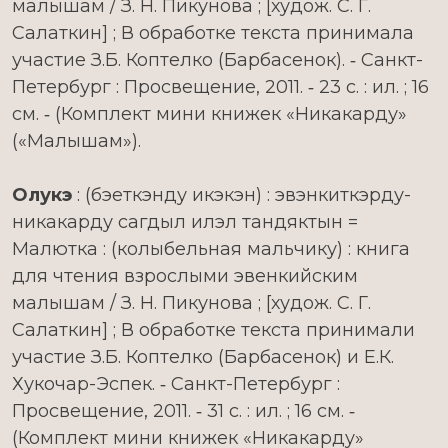
малышам / З. Н. Пикунова ; [худож. С. Г.
Салаткин] ; В обработке текста принимала
участие З.Б. Коптелко (Барбасенок). ‑ Санкт-
Петербург : Просвещение, 2011. ‑ 23 с. : ил. ; 16
см. ‑ (Комплект мини книжек «Никакарду»
(«Малышам»).
Олукэ
: (бэеткэнду икэкэн) : эвэнкиткэрду-
никакарду сагдыл илэл тандяктын =
Малютка : (колыбельная мальчику) : книга
для чтения взрослыми эвенкийским
малышам / З. Н. Пикунова ; [худож. С. Г.
Салаткин] ; В обработке текста принимали
участие З.Б. Коптелко (Барбасенок) и Е.К.
Хукочар-Эспек. ‑ Санкт-Петербург :
Просвещение, 2011. ‑ 31 с. : ил. ; 16 см. ‑
(Комплект мини книжек «Никакарду»