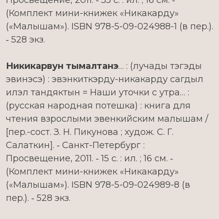
Просвещение, 2011. ‑ 55 с. : ил. ; 16 см. ‑
(Комплект мини-книжек «Никакарду»
(«Малышам»). ISBN 978-5-09-024988-1 (в пер.).
‑ 528 экз.
Никикарвун тымалтанэ
… : (лучады тэгэды
эвинэсэ) : эвэнкиткэрду-никакарду сагдыл
илэл тандяктын = Наши уточки с утра… :
(русская народная потешка) : книга для
чтения взрослыми эвенкийским малышам /
[пер.-сост. З. Н. Пикунова ; худож. С. Г.
Салаткин]. ‑ Санкт-Петербург :
Просвещение, 2011. ‑ 15 с. : ил. ; 16 см. ‑
(Комплект мини-книжек «Никакарду»
(«Малышам»). ISBN 978-5-09-024989-8 (в
пер.). ‑ 528 экз.