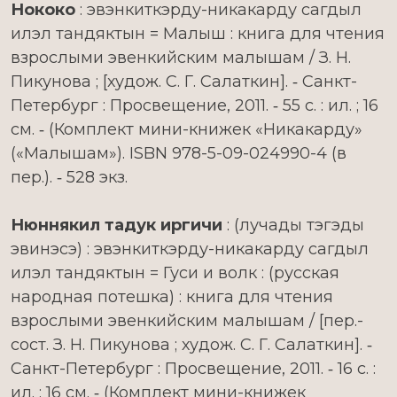
Нококо
: эвэнкиткэрду-никакарду сагдыл
илэл тандяктын = Малыш : книга для чтения
взрослыми эвенкийским малышам / З. Н.
Пикунова ; [худож. С. Г. Салаткин]. ‑ Санкт-
Петербург : Просвещение, 2011. ‑ 55 с. : ил. ; 16
см. ‑ (Комплект мини-книжек «Никакарду»
(«Малышам»). ISBN 978-5-09-024990-4 (в
пер.). ‑ 528 экз.
Нюннякил тадук иргичи
: (лучады тэгэды
эвинэсэ) : эвэнкиткэрду-никакарду сагдыл
илэл тандяктын = Гуси и волк : (русская
народная потешка) : книга для чтения
взрослыми эвенкийским малышам / [пер.-
сост. З. Н. Пикунова ; худож. С. Г. Салаткин]. ‑
Санкт-Петербург : Просвещение, 2011. ‑ 16 с. :
ил. ; 16 см. ‑ (Комплект мини-книжек