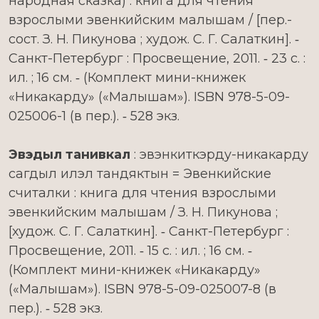
народная сказка) : книга для чтения
взрослыми эвенкийским малышам / [пер.-
сост. З. Н. Пикунова ; худож. С. Г. Салаткин]. ‑
Санкт-Петербург : Просвещение, 2011. ‑ 23 с. :
ил. ; 16 см. ‑ (Комплект мини-книжек
«Никакарду» («Малышам»). ISBN 978-5-09-
025006-1 (в пер.). ‑ 528 экз.
Эвэдыл танивкал
: эвэнкиткэрду-никакарду
сагдыл илэл тандяктын = Эвенкийские
считалки : книга для чтения взрослыми
эвенкийским малышам / З. Н. Пикунова ;
[худож. С. Г. Салаткин]. ‑ Санкт-Петербург :
Просвещение, 2011. ‑ 15 с. : ил. ; 16 см. ‑
(Комплект мини-книжек «Никакарду»
(«Малышам»). ISBN 978-5-09-025007-8 (в
пер.). ‑ 528 экз.