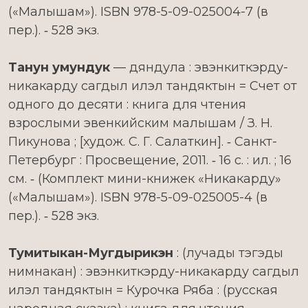
(«Малышам»). ISBN 978-5-09-025004-7 (в
пер.). ‑ 528 экз.
Танун умундук
— дяндула : эвэнкиткэрду-
никакарду сагдыл илэл тандяктын = Счет от
одного до десяти : книга для чтения
взрослыми эвенкийским малышам / З. Н.
Пикунова ; [худож. С. Г. Салаткин]. ‑ Санкт-
Петербург : Просвещение, 2011. ‑ 16 с. : ил. ; 16
см. ‑ (Комплект мини-книжек «Никакарду»
(«Малышам»). ISBN 978-5-09-025005-4 (в
пер.). ‑ 528 экз.
Тумитыкан-Мугдырикэн
: (лучады тэгэды
нимнакан) : эвэнкиткэрду-никакарду сагдыл
илэл тандяктын = Курочка Ряба : (русская