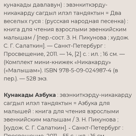
кунакады давлавун) : эвэнкиткэрду-
никакарду сагдыл илэл тандяктын = Два
веселых гуся : (русская народная песенка) :
книга для чтения взрослыми эвенкийским
малышам / [пер.-сост. З. Н. Пикунова ; худож.
С. Г. Салаткин]. — Санкт-Петербург :
Просвещение, 2011. — 14, [2] с. : ил. ; 16 см. —
(Комплект мини-книжек «Никакарду»
(«Малышам»). ISBN 978-5-09-024987-4 (в
пер.). — 528 экз.
Кунакады Азбука
: эвэнкиткэрду-никакарду
сагдыл илэл тандяктын = Азбука для
малышей : книга для чтения взрослыми
эвенкийским малышам / З. Н. Пикунова ;
[худож. С. Г. Салаткин]. ‑ Санкт-Петербург :