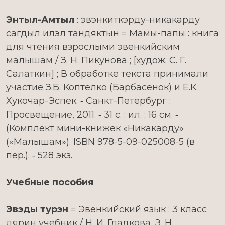
Энтыл-Амтыл
: эвэнкиткэрду-никакарду
сагдыл илэл тандяктын = Мамы-папы : книга
для чтения взрослыми эвенкийским
малышам / З. Н. Пикунова ; [худож. С. Г.
Салаткин] ; В обработке текста принимали
участие З.Б. Коптелко (Барбасенок) и Е.К.
Хукочар-Эспек. ‑ Санкт-Петербург :
Просвещение, 2011. ‑ 31 с. : ил. ; 16 см. ‑
(Комплект мини-книжек «Никакарду»
(«Малышам»). ISBN 978-5-09-025008-5 (в
пер.). ‑ 528 экз.
Учебные пособия
Эвэды турэн
= Эвенкийский язык : 3 класс
дярин учебник / Н. И. Гладкова, З. Н.