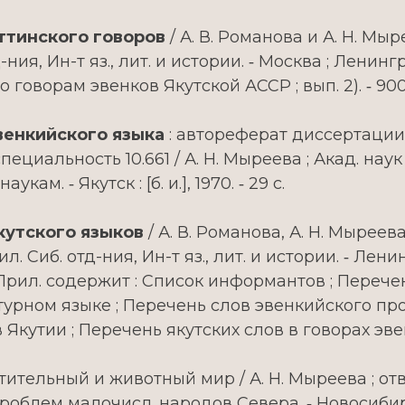
ттинского говоров
/ А. В. Романова и А. Н. Мыре
ия, Ин-т яз., лит. и истории. ‑ Москва ; Ленинград 
оворам эвенков Якутской АССР ; вып. 2). ‑ 900
венкийского языка
: автореферат диссертации
циальность 10.661 / А. Н. Мыреева ; Акад. наук 
ам. ‑ Якутск : [б. и.], 1970. ‑ 29 с.
кутского языков
/ А. В. Романова, А. Н. Мыреева,
ил. Сиб. отд-ния, Ин-т яз., лит. и истории. ‑ Ле
бл. ‑ Прил. содержит : Список информантов ; Пере
урном языке ; Перечень слов эвенкийского пр
кутии ; Перечень якутских слов в говорах эвенк
стительный и животный мир / А. Н. Мыреева ; отв. 
проблем малочисл. народов Севера. ‑ Новосибирск :