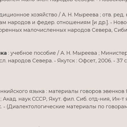
диционное хозяйство / А. Н. Мыреева ; отв. ред. к
 народов и федер. отношениям [и др.]. ‑ Новосиби
ренных малочисленных народов Севера, Сибири и
ыка
: учебное пособие / А. Н. Мыреева ; Минист
 народов Севера. ‑ Якутск : Офсет, 2006. ‑ 37 с. 
нкийского языка : материалы говоров эвенков Яку
 Акад. наук СССР, Якут. фил. Сиб. отд-ния, Ин-т я
5 с. ‑ (Диалектологические материалы по говорам