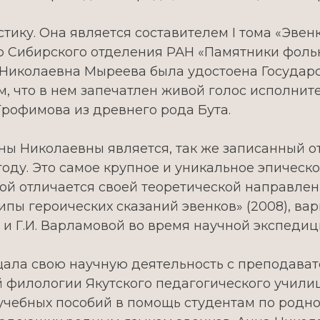
тику. Она является составителем I тома «Эвен
ю Сибирского отделения РАН «Памятники фоль
нна Николаевна Мыреева была удостоена Госуда
ем, что в нем запечатлен живой голос исполни
рофимова из древнего рода Бута.
 Николаевны является, так же записанный от 
году. Это самое крупное и уникальное эпическ
вой отличается своей теоретической направле
ипы героических сказаний эвенков» (2008), вар
й и Г.И. Варламовой во время научной экспеди
ла свою научную деятельность с преподават
 филологии Якутского педагогического училищ
учебных пособий в помощь студентам по родном