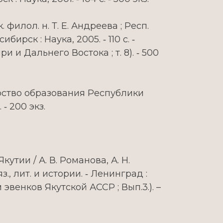
. филол. н. Т. Е. Андреева ; Респ.
рск : Наука, 2005. ‑ 110 с. ‑
 Дальнего Востока ; т. 8). ‑ 500
ерство образования Республики
‑ 200 экз.
тии / А. В. Романова, А. Н.
з., лит. и истории. ‑ Ленинград :
 эвенков Якутской АССР ; Вып.3.). –