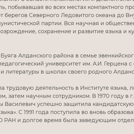
ь, побывавшая во всех местах компактного пр
от берегов Северного Ледовитого океана до Вн
унистической партии. Вся научная и обществе
зрождение, сохранение и развитие языка и ку
. Буяга Алданского района в семье эвенкийского
дагогический университет им. А.И. Герцена с 
 и литературы в школах своего родного Алданс
ла трудовую деятельность в Институте языка, 
, затем научным сотрудником. В 1970 году в 
ы Василевич успешно защитила кандидатскую 
зыка». С 1991 года поступила во вновь образо
 РАН и долгое время была заведующим отдел