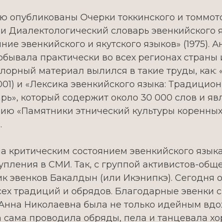
 ею опубликованы Очерки токкинского и томмотск
ем и Диалектологический словарь эвенкийского
яние эвенкийского и якутского языков» (1975).
бывала практически во всех регионах страны 
лорный материал вылился в такие труды, как: 
1) и «Лексика эвенкийского языка: Традиционн
рь», который содержит около 30 000 слов и я
ерию «Памятники этнический культуры коренны
.
а критическим состоянием эвенкийского язык
тупления в СМИ. Так, с группой активистов-об
 эвенков Бакалдын (или Икэнипкэ). Сегодня о
ех традиций и обрядов. Благодарные эвенки с
Анна Николаевна была не только идейным вдо
а сама проводила обряды, пела и танцевала х