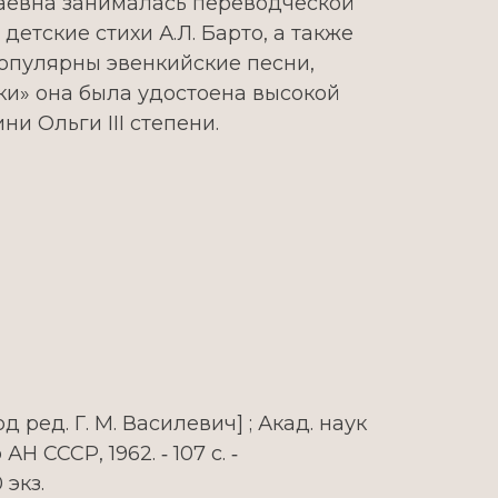
аевна занималась переводческой
етские стихи А.Л. Барто, а также
популярны эвенкийские песни,
ки» она была удостоена высокой
и Ольги III степени.
од ред. Г. М. Василевич] ; Акад. наук
АН СССР, 1962. ‑ 107 с. ‑
 экз.