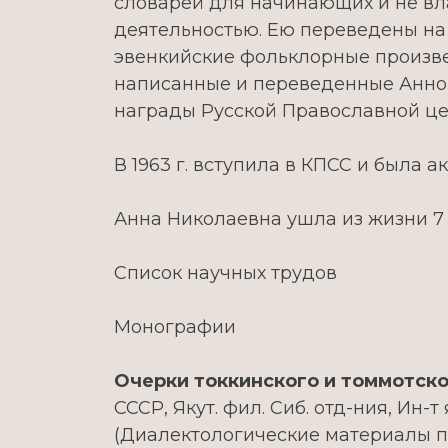
словарей для начинающих и не в
деятельностью. Ею переведены на э
эвенкийские фольклорные произве
написанные и переведенные Анной
награды Русской Православной цер
В 1963 г. вступила в КПСС и была 
Анна Николаевна ушла из жизни 7 
Список научных трудов
Монографии
Очерки токкинского и томмотско
СССР, Якут. фил. Сиб. отд-ния, Ин-т я
(Диалектологические материалы по г