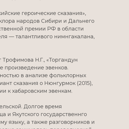
кийские героические сказания»,
клора народов Сибири и Дальнего
рственной премии РФ в области
теля — талантливого нимнгакалана,
Трофимова Н.Г., «Торгандун
ое произведение эвенков.
нностью в анализе фольклорных
иант сказания о Нюнгурмок (2015),
ции к хабаровским эвенкам.
ельской. Долгое время
а и Якутского государственнго
у языку, а также разговорников и