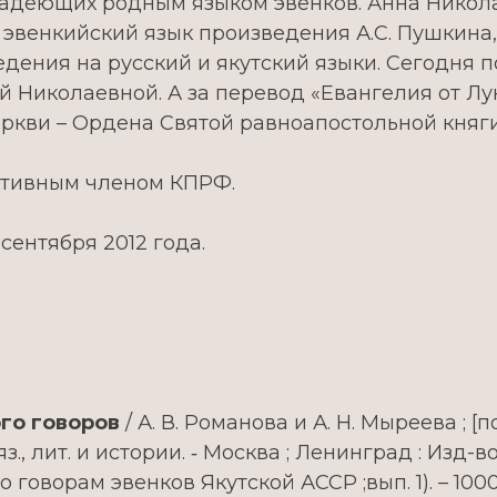
ладеющих родным языком эвенков. Анна Никол
венкийский язык произведения А.С. Пушкина, д
дения на русский и якутский языки. Сегодня 
 Николаевной. А за перевод «Евангелия от Лу
кви – Ордена Святой равноапостольной княгин
активным членом КПРФ.
сентября 2012 года.
го говоров
/ А. В. Романова и А. Н. Мыреева ; [п
з., лит. и истории. ‑ Москва ; Ленинград : Изд-во 
оворам эвенков Якутской АССР ;вып. 1). – 1000