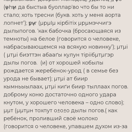
(үѳһүм да быстыа буоллар‘во что бы то ни
стало; хоть тресни (букв. хоть у меня аорта
лопнет’); үрүҥ (µрµІµ кірбітіх µрµмэччигэ
дылыпогов. ‘как бабочка (бросающаяся из
темноты) на белое (говорится о человеке,
набрасывающемся на всякую новинку’); µтµі
( µтµі биэттэн абааґы кулун тіріібµтµгэр
дылы погов. (и) от хорошей кобылы
рождается жеребёнок-урод ( в семье без
урода не бывает); µтµі ат биир
кымньыылаах, µтµі киґи биир тыллаах погов.
доброму коню достаточно одного удара
кнутом, у хорошего человека – одно слово);
µµт (µµтµн тохпут о±о±о дылы погов.( как
ребёнок, проливший своё молоко
(говорится о человеке, упавшем духом из-за