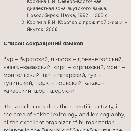
Коркина Е.И. Северо-восточная
диалектная зона якутского языка.
Новосибирск: Наука, 1992. – 268 с.
Коркина Е.И. Коротко о прожитой жизни. –
Якутск, 2006.
Список сокращений языков
бур. – бурятский, д.-тюрк. – древнетюрский,
казах. –казахский, кирг. – киргизский, монг. –
монгольский, тат. – татарский, тув. –
тувинский, тюрк. – тюркский, хакас. –
хакасский, шор.- шорский.
The article considers the scientific activity, in
the area of Sakha lexicology and lexicography,
of the excellent organizer of humanitarian
science in the Republic of Sakha/Yakutia, the