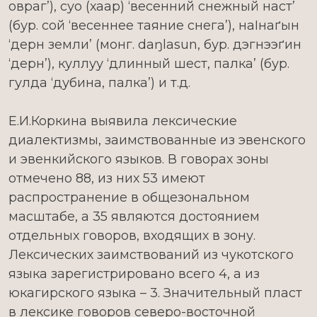
овраг’), суо (хаар) ‘весенний снежный наст’
(бур. сой ‘весеннее таяние снега’), наІнаґын
‘дерн земли’ (монг. daŋlasun, бур. дэгнээґин
‘дерн’), куллуу ‘длинный шест, палка’ (бур.
гулда ‘дубина, палка’) и т.д.
Е.И.Коркина выявила лексические
диалектизмы, заимствованные из эвенского
и эвенкийского языков. В говорах зоны
отмечено 88, из них 53 имеют
распространение в общезональном
масштабе, а 35 являются достоянием
отдельных говоров, входящих в зону.
Лексических заимствований из чукотского
языка зарегистрировано всего 4, а из
юкагирского языка – 3. Значительный пласт
в лексике говоров северо-восточной