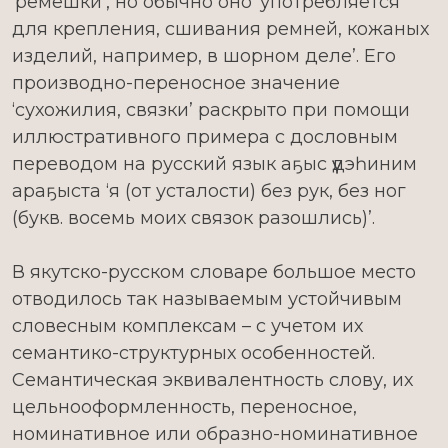
‘ремешки’, но обычно оно ‘употребляется
для крепления, сшивания ремней, кожаных
изделий, например, в шорном деле’. Его
производно-переносное значение
‘сухожилия, связки’ раскрыто при помощи
иллюстративного примера с дословным
переводом на русский язык аҕыс үүдэһиним
араҕыста ‘я (от усталости) без рук, без ног
(букв. восемь моих связок разошлись)’.
В якутско-русском словаре большое место
отводилось так называемым устойчивым
словесным комплексам – с учетом их
семантико-структурных особенностей.
Семантическая эквивалентность слову, их
цельнооформленность, переносное,
номинативное или образно-номинативное