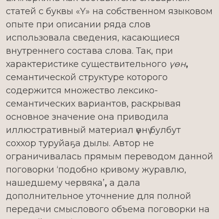
статей с буквы «Y» на собственном языковом
опыте при описании ряда слов
использовала сведения, касающиеся
внутреннего состава слова. Так, при
характеристике существительного
үѳн
,
семантической структуре которого
содержится множество лексико-
семантических вариантов, раскрывая
основное значение она приводила
иллюстративный материал үѳнү булбут
соххор туруйаҕа дылы. Автор не
ограничивалась прямым переводом данной
поговорки ‘подобно кривому журавлю,
нашедшему червяка’
,
а дала
дополнительное уточнение для полной
передачи смыслового объема поговорки на