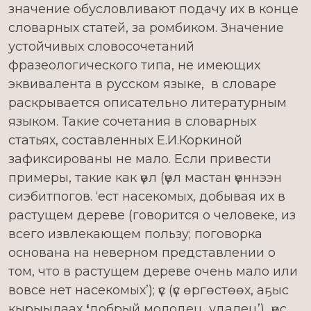
значение обусловливают подачу их в конце
словарных статей, за ромбиком. Значение
устойчивых словосочетаний
фразеологического типа, не имеющих
эквивалента в русском языке, в словаре
раскрывается описательно литературным
языком. Такие сочетания в словарных
статьях, составленных Е.И.Коркиной
зафиксированы не мало. Если привести
примеры, такие как үѳл (үѳл мастан үѳннээн
сиэбитпогов. ‘ест насекомых, добывая их в
растущем дереве (говорится о человеке, из
всего извлекающем пользу; поговорка
основана на неверном представлении о
том, что в растущем дереве очень мало или
вовсе нет насекомых’); үс (үс ѳргѳстѳѳх, аҕыс
кырыылаах
‘
добрый молодец, удалец’)
,
үѳс