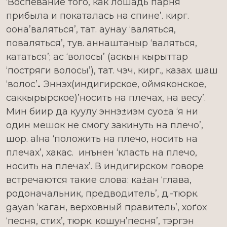
‘Воспевание того, как лошадь парня
прибыла и покаталась на спине’. кирг.
оона’валяться’, тат. аунау ‘валяться,
поваляться’, тув. аннаштаныр ‘валяться,
кататься’; ас ‘волосы’ (аскын кырыттар
‘постряги волосы’), тат. чэч, кирг., казах. шаш
‘волос’
.
Эннэх(индигирское, оймяконское,
саккырырское)’носить на плечах, на весу’.
Мин биир да куулу эннэ±иэм суо±а ‘я ни
один мешок не смогу закинуть на плечо’,
шор. аІна ‘положить на плечо, носить на
плечах’, хакас. инънен ‘класть на плечо,
носить на плечах’. В индигирском говоре
встречаются такие слова: ка±ан ‘глава,
родоначальник, предводитель’, д.-тюрк.
gayan
‘каган, верховный правитель’, хоґох
‘песня, стих’, тюрк. кошун’песня’, тэргэн