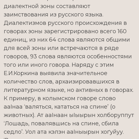
диалектной зоны составляют
заимствования из русского языка.
Диалектизмов русского происхождения в
говорах зоны зарегистрировано всего 160
единиц, из них 64 слова являются общими
для всей зоны или встречаются в ряде
говоров, 93 слова являются особенностями
того или иного говора. Наряду с этим
Е.И.Коркина выявила значительное
количество слов, архаизировавшихся в
литературном языке, но активных в говорах.
К примеру, в колымском говоре слово
ааІнаа ‘валяться, кататься на спине’ (о
животных). Ат ааІнаан ыІыырын холборуппут
‘Лошадь, повалявшись на спине, сбила
седло’. Уол ата кэлэн ааІныырын хоґуйуу.