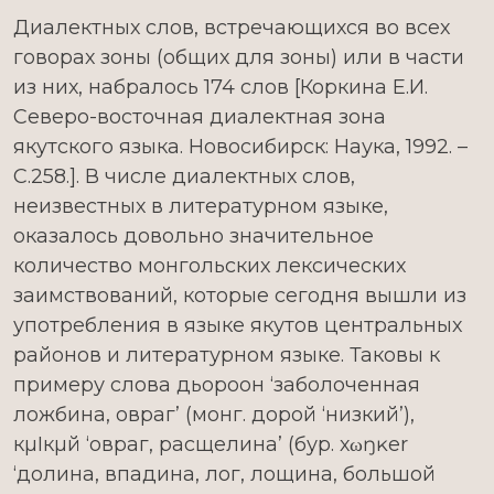
Диалектных слов, встречающихся во всех
говорах зоны (общих для зоны) или в части
из них, набралось 174 слов [Коркина Е.И.
Северо-восточная диалектная зона
якутского языка. Новосибирск: Наука, 1992. –
С.258.]. В числе диалектных слов,
неизвестных в литературном языке,
оказалось довольно значительное
количество монгольских лексических
заимствований, которые сегодня вышли из
употребления в языке якутов центральных
районов и литературном языке. Таковы к
примеру слова дьороон ‘заболоченная
ложбина, овраг’ (монг. дорой ‘низкий’),
кµІкµй ‘овраг, расщелина’ (бур. хωŋĸеr
‘долина, впадина, лог, лощина, большой