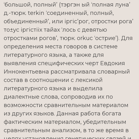
‘большой, полный’ (тэргэн ый ‘полная луна’
д.-тюрк. terkin ‘соединенный, полный,
объединенный’, или іргіс’рог, отростки рога’
то±ус іргістііх тайах ‘лось с девятью
отростками рогов’, тюрк. orkuc ‘острие’). Для
определения места говоров в системе
литературного языка, а также для
выявления специфических черт Евдокия
Иннокентьевна рассматривала словарный
состав в соотношении с лексикой
литературного языка и выделила
диалектные слова, сопроводив их по
возможности сравнительным материалом
из других языков. Данная работа богата
фактическим материалом, убедительным
сравнительным анализом, в то же время в
целях установления генетических связей и