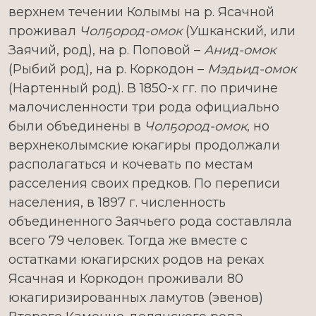
верхнем течении Колымы на р. Ясачной
проживал
Чолҕород-омок
(Ушканский, или
Заячий, род), на р. Поповой –
Анид-омок
(Рыбий род), на р. Коркодон –
Мэдьид-омок
(Нартенный род). В 1850-х гг. по причине
малочисленности три рода официально
были объединены в
Чол
ҕ
ород-омок
, но
верхнеколымские юкагиры продолжали
располагаться и кочевать по местам
расселения своих предков. По переписи
населения, в 1897 г. численность
объединенного Заячьего рода составляла
всего 79 человек. Тогда же вместе с
остатками юкагирских родов на реках
Ясачная и Коркодон проживали 80
юкагиризированных ламутов (эвенов)