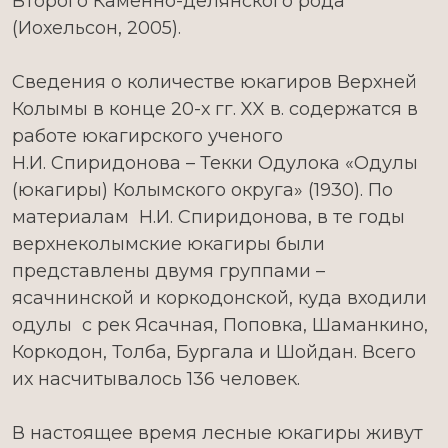
Второго Каменно-делянского рода
(Иохельсон, 2005).
Сведения о количестве юкагиров Верхней
Колымы в конце 20-х гг. XX в. содержатся в
работе юкагирского ученого
Н.И. Спиридонова – Текки Одулока «Одулы
(юкагиры) Колымского округа» (1930). По
материалам Н.И. Спиридонова, в те годы
верхнеколымские юкагиры были
представлены двумя группами –
ясачнинской и коркодонской, куда входили
одулы с рек Ясачная, Поповка, Шаманкино,
Коркодон, Толба, Бургала и Шойдан. Всего
их насчитывалось 136 человек.
В настоящее время лесные юкагиры живут