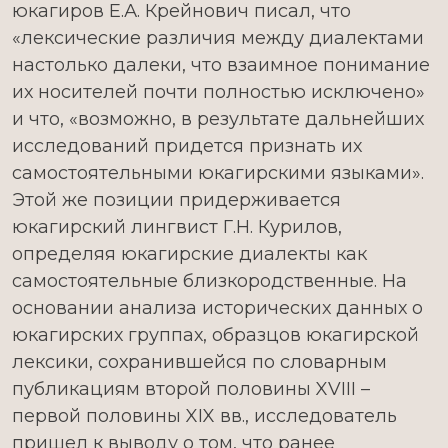
юкагиров Е.А. Крейнович писал, что
«лексические различия между диалектами
настолько далеки, что взаимное понимание
их носителей почти полностью исключено»
и что, «возможно, в результате дальнейших
исследований придется признать их
самостоятельными юкагирскими языками».
Этой же позиции придерживается
юкагирский лингвист Г.Н. Курилов,
определяя юкагирские диалекты как
самостоятельные близкородственные. На
основании анализа исторических данных о
юкагирских группах, образцов юкагирской
лексики, сохранившейся по словарным
публикациям второй половины XVIII –
первой половины XIX вв., исследователь
пришел к выводу о том, что ранее