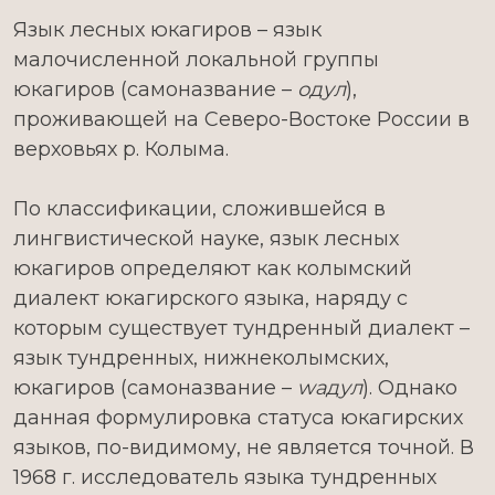
Язык лесных юкагиров – язык
малочисленной локальной группы
юкагиров (самоназвание –
одул
),
проживающей на Северо-Востоке России в
верховьях р. Колыма.
По классификации, сложившейся в
лингвистической науке, язык лесных
юкагиров определяют как колымский
диалект юкагирского языка, наряду с
которым существует тундренный диалект –
язык тундренных, нижнеколымских,
юкагиров (самоназвание –
w
адул
). Однако
данная формулировка статуса юкагирских
языков, по-видимому, не является точной. В
1968 г. исследователь языка тундренных