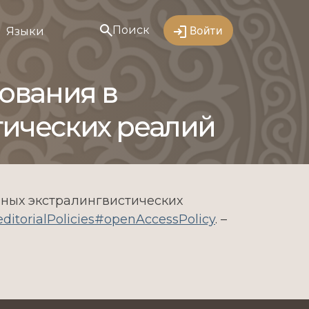
Поиск
Войти
Языки
зования в
тических реалий
нных экстралингвистических
t/editorialPolicies#openAccessPolicy
. –