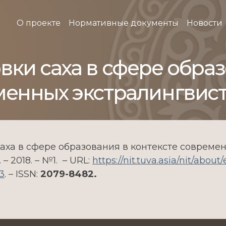
О проекте
Нормативные документы
Новости
вки саха в сфере обра
менных экстралингвис
саха в сфере образования в контексте совреме
 2018. – №1. – URL:
https://nit.tuva.asia/nit/abou
13
. – ISSN:
2079-8482.