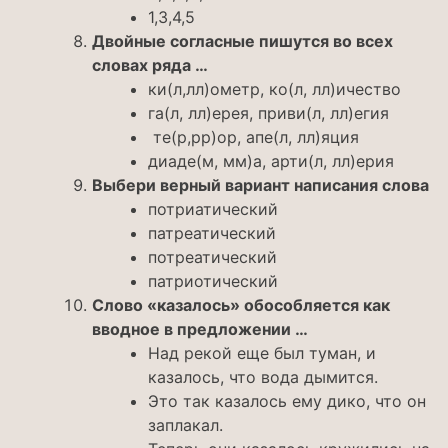
1,3,4,5
Двойные согласные пишутся во всех
словах ряда …
ки(л,лл)ометр, ко(л, лл)ичество
га(л, лл)ерея, приви(л, лл)егия
те(р,рр)ор, апе(л, лл)яция
диаде(м, мм)а, арти(л, лл)ерия
Выбери верный вариант написания слова
потриатический
патреатический
потреатический
патриотический
Слово «казалось» обособляется как
вводное в предложении …
Над рекой еще был туман, и
казалось, что вода дымится.
Это так казалось ему дико, что он
заплакал.