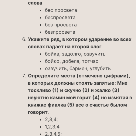
слова
бес просвета
беспросвета
без просвета
безпросвета
Укажите ряд, в котором ударение во всех
словах падает на второй слог
бойка, задолго, озвучить
бойко, добела, тотчас
озвучить, бармен, углубить
Определите места (отмечено цифрами),
в которых должны стоять запятые: Мне
тоскливо (1) и скучно (2) и жалко (3)
неуютно камин мой горит (4) но измятая в
книжке фиалка (5) все о счастье былом
говорит.
2,3,4;
1,2,3,4
2,3,4,5;