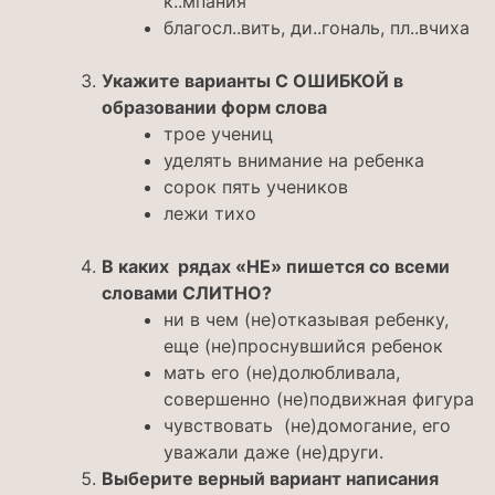
к..мпания
благосл..вить, ди..гональ, пл..вчи
ха
Укажите варианты С ОШИБКОЙ в
образовании форм слова
трое учениц
уделять внимание на ребенка
сорок пять учеников
лежи тихо
В каких рядах «НЕ» пишется со всеми
словами СЛИТНО?
ни в чем (не)отказывая ребенку,
еще (не)проснувшийся ребенок
мать его (не)долюбливала,
совершенно (не)подвижная фигура
чувствовать (не)домогание, его
уважали даже (не)други.
Выберите верный вариант написания