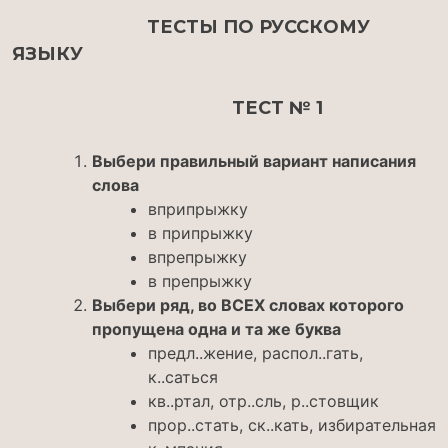
ТЕСТЫ ПО РУССКОМУ
ЯЗЫКУ
ТЕСТ № 1
Выбери правильный вариант написания
слова
вприпрыжку
в припрыжку
впрепрыжку
в препрыжку
Выбери ряд, во ВСЕХ словах которого
пропущена одна и та же буква
предл..жение, распол..гать,
к..саться
кв..ртал, отр..сль, р..стовщик
прор..стать, ск..кать, избирательная