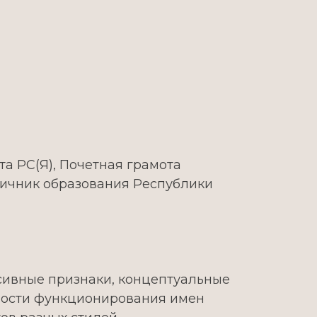
а РС(Я), Почетная грамота
личник образования Республики
сивные признаки, концептуальные
нности функционирования имен