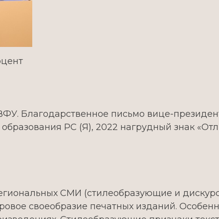
оцент
ВФУ. Благодарственное письмо вице-президент
образования РС (Я), 2022 нагрудный знак «От
егиональных СМИ (стилеобразующие и дискур
анровое своеобразие печатных изданий. Особе