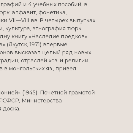
онографий и 4 учебных пособий, в
рк. алфавит, фонетика,
 VII—VIII вв. В четырех выпусках
и, культура, этнография тюрк.
дну книгу «Наследие предков»
» (Якутск, 1971) впервые
Антонов высказал целый ряд новых
адиц. отраслей хоз. и религии,
 в монгольских яз., привел
онией» (1945), Почетной грамотой
 РСФСР, Министерства
я доска.