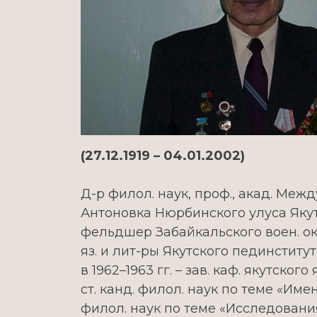
(27.12.1919 – 04.01.2002)
Д-р филол. наук, проф., акад. Межд
Антоновка Нюрбинского улуса Якутск
фельдшер Забайкальского воен. окру
яз. и лит-ры Якутского пединститута
в 1962–1963 гг. – зав. каф. якутског
ст. канд. филол. наук по теме «Имен
филол. наук по теме «Исследовани