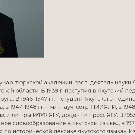
унар. тюркской академии, засл. деятель науки Я
ой области. В 1939 г. поступил в Якутский педин
га. В 1946–1947 гг. – студент Якутского пединс
; в 1947–1948 гг. – мл. науч. сотр. НИИЯЛИ; в 194
о яз. и лит-ры ИФФ ЯГУ, доцент и проф. ЯГУ. В 195
ное словообразование в якутском языке», в 1973 
я по исторической лексике якутского языка». И