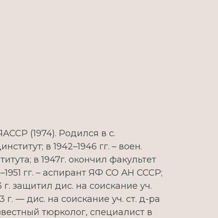
АССР (1974). Родился в с.
ститут; в 1942–1946 гг. – воен.
титута; в 1947г. окончил факультет
8–1951 гг. – аспирант ЯФ СО АН СССР;
3 г. защитил дис. на соискание уч.
г. — дис. на соискание уч. ст. д-ра
звестный тюрколог, специалист в