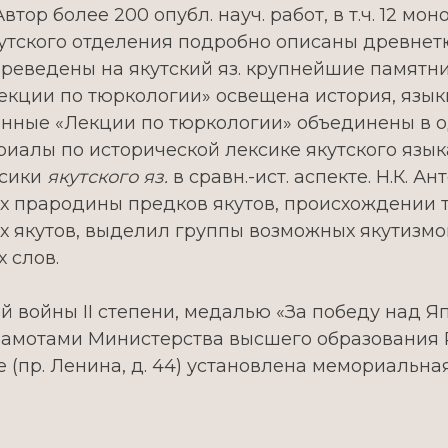
Автор более 200 опубл. науч. работ, в т.ч. 12 м
утского отделения подробно описаны древнетю
еведены на якутский яз. крупнейшие памятники
 «Лекции по тюркологии» освещена история, язык
нные «Лекции по тюркологии» объединены в о
риалы по исторической лексике якутского языка
ксики
якутского яз.
в сравн.-ист. аспекте. Н.К. 
 прародины предков якутов, происхождении тр
х якутов, выделил группы возможных якутизмов
 слов.
войны II степени, медалью «За победу над Яп
 Грамотами Министерства высшего образования
ке (пр. Ленина, д. 44) установлена мемориальна