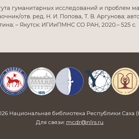
тута гуманитарных исследований и проблем м
ик/отв. ред. Н. И. Попова, Т. В. Аргунова; авто
итина; – Якутск: ИГИиПМНС СО РАН, 2020.– 525 с.
026 Национальная библиотека Республики Саха (
Для связи:
mcdr@nlrs.ru