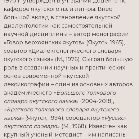
1970 г. утвержден в уч. звании доцента по
кафедре якутского яз. и лит-ры. Внес
большой вклад в становление якутской
диалектологии как самостоятельной
научной дисциплины – автор монографии
«Говор верхоянских якутов» (Якутск, 1965),
соавтор «Диалектологического словаря
якутского языка» (М., 1976). Сыграл большую
роль в создании научных и практических
основ современной якутской
лексикографии – один из основных авторов
академического «
Большого толкового
словаря якутского языка
» (2004-2018),
«Краткого толкового словаря якутского
языка»
(Якутск, 1994); соредактор «
Русско-
якутского словаря
» (М., 1968). Известен как
крупный ученый-методист – им написаны