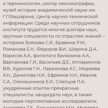
и терминологии, сектор лексикографии,
музей истории академической науки им.
Г.П.Башарина, Центр научно-технической
информации. Среди научных сотрудников
института трудятся многие доктора наук,
крупные специалисты по отраслям знаний –
историки Боякова С.И., Бравина Р.М.,
Романова Е.Н., Фёдоров В.И., Ширина Д.А.,
Борисов А.А., филологи Билюкина А.А.,
Варламова Г.И., Васильев Д.Е., Илларионов
В.В., Курилов Г.Н., Ларионова А.С., Мыреева
А.Н., Данилова Н.И., Ефремов Н.Н., Иванов
С.А., Оконешников Е.И., Слепцов П.А.;
умудрённые опытом прекрасные
специалисты, кандидаты наук, а также
молодые перспективные исследователи:
Андреева Т.Е., Дьячковская М.Н., Мыреева