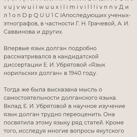
v u j v w u i i w u u x i l i m i v i l l ! i v n n v Д и
л 1 o n D p Q U U 1 C IAпоследующих ученых-
этнографов, в частности Г. Н. Грачевой, А. И.
Саввинова и других.
Впервые язык долган подробно
рассматривался в кандидатской
диссертации Е. И. Убрятовой «Язык
норильских долган» в 1940 году.
Тогда же была высказана мысль о
самостоятельности долганского языка.
Вклад Е. И. Убрятовой в научное изучение
язык долган трудно переоценить. Она
посвятила этому языку ряд статей. Кроме
того, исследуя многие вопросы якутского