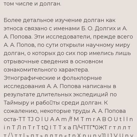
том числе и долган.
Более детальное изучение долган как
этноса связано с именами Б. О. Долгих и А.
А. Попова. Эти исследователи, прежде всего
А. А. Попов, по сути открыли научному миру
долган, о которых до сих пор имелись лишь
отрывочные сведения в основном
ознакомительного характера.
Этнографические и фольклорные
исследования А. А. Попова написаны в
результате длительных экспедиций по
Таймыру и работы среди долган. К
сожалению, некоторые труды А. А. Попова
оста-TT TJ O l U A A m /f M T m r A B O U t l l n
i n Т Л п Т r T tQ I T T x a П/ЧТТГ*0ЖТ г т л л т
т / \ т т | » п т » л л т n « t n X n u n vJ1 I 1 V U n v