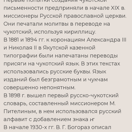
Первые попытки создания чукотской
письменности предприняли в начале XIX в.
миссионеры Русской православной церкви.
Они печатали молитвы в переводе на
чукотский, используя кириллицу.
В 1881 и 1894 гг. к коронациям Александра III
и Николая II в Якутской казенной
типографии были напечатаны переводы
присяги на чукотский язык. В этих текстах
использовались русские буквы. Язык
изданий был безграмотным и чукчам
совершенно непонятным.
В 1898 г. вышел первый русско-чукотский
словарь, составленный миссионером М.
Пителиным, в нем использовался русский
алфавит с добавлением знака ҥ.
В начале 1930-х гг. В. Г. Богораз описал