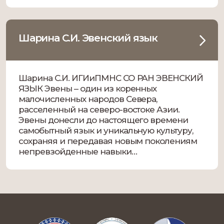
Шарина С.И. Эвенский язык
Шарина С.И. ИГИиПМНС СО РАН ЭВЕНСКИЙ
ЯЗЫК Эвены – один из коренных
малочисленных народов Севера,
расселенный на северо-востоке Азии.
Эвены донесли до настоящего времени
самобытный язык и уникальную культуру,
сохраняя и передавая новым поколениям
непревзойденные навыки
природопользования, оленеводство и
промыслы, показывая тем самым
уникальный пример успешной адаптации в
экстремально суровых природно-
климатических условиях Арктики и Севера.
[…]