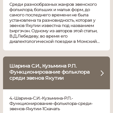
Среди разнообразных жанров эвенского
фольклора, больших и малых форм, до
самого последнего времени не была
установлена та разновидность, которая у
эвенов Якутии известна под названием
Ьиргэчэн. Одному из авторов этой статьи,
В.Д.Лебедеву, во время его
диалектологической поездки в Момский
район Якутии в 1955 году посчастливилось
записать со слов 80-летнего эвена,
сказителя Павла Семеновича Атласова, из
[…]
Шарина С.И., Кузьмина Р.П.
Функционирование фольклора
среди эвенов Якутии
4.-Шарина-С.И.-Кузьмина-Р.П.-
Функционирование-фольклора-среди-
эвенов-Якутии-1Скачать