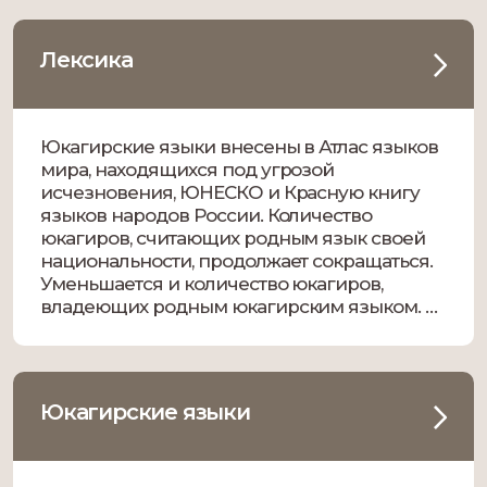
юкагирские топонимы и антропонимы
встречаются в русских […]
Лексика
Юкагирские языки внесены в Атлас языков
мира, находящихся под угрозой
исчезновения, ЮНЕСКО и Красную книгу
языков народов России. Количество
юкагиров, считающих родным язык своей
национальности, продолжает сокращаться.
Уменьшается и количество юкагиров,
владеющих родным юкагирским языком. В
2002 г. в Республике Саха (Якутия) из 1097
юкагиров указали на владение родным
языком 310 чел. (28, 3 %), […]
Юкагирские языки