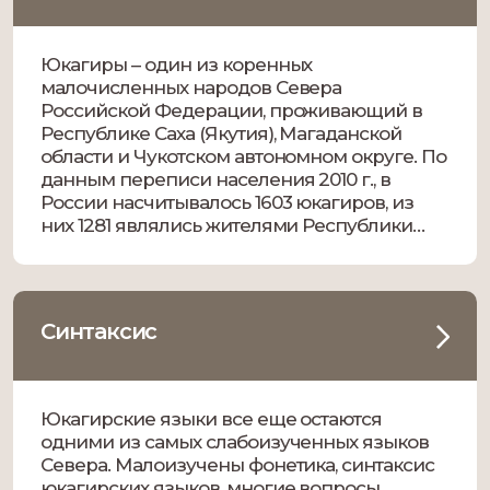
Юкагиры – один из коренных
малочисленных народов Севера
Российской Федерации, проживающий в
Республике Саха (Якутия), Магаданской
области и Чукотском автономном округе. По
данным переписи населения 2010 г., в
России насчитывалось 1603 юкагиров, из
них 1281 являлись жителями Республики
Саха (Якутия) [8, c. 157]. Различают две
локальные этнолингвистические группы
юкагиров: лесные (верхнеколымские) и
тундровые (нижнеколымские) юкагиры. […]
Синтаксис
Юкагирские языки все еще остаются
одними из самых слабоизученных языков
Севера. Малоизучены фонетика, синтаксис
юкагирских языков, многие вопросы