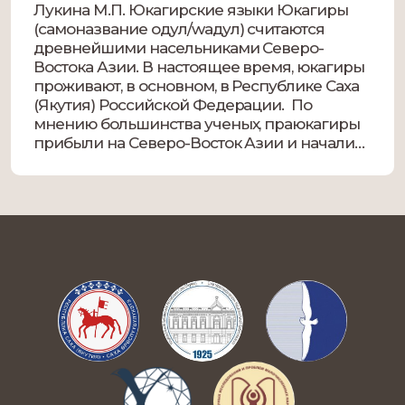
Лукина М.П. Юкагирские языки Юкагиры
(самоназвание одул/wадул) считаются
древнейшими насельниками Северо-
Востока Азии. В настоящее время, юкагиры
проживают, в основном, в Республике Саха
(Якутия) Российской Федерации. По
мнению большинства ученых, праюкагиры
прибыли на Северо-Восток Азии и начали
обживать суровые края современной
территории Якутии около 6 тыс. лет назад.
Древнейшая история юкагиров все еще
покрыта мраком неизвестности.Однако […]