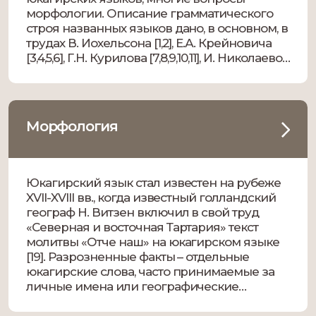
морфологии. Описание грамматического
строя названных языков дано, в основном, в
трудах В. Иохельсона [1,2], Е.А. Крейновича
[3,4,5,6], Г.Н. Курилова [7,8,9,10,11], И. Николаевой
[16,17], Е. Масловой [14,15,19,20] и в трудах
научных сотрудников ИГИиПМНС СО РАН
[12,13,18 и др.]. […]
Морфология
Юкагирский язык стал известен на рубеже
XVII-XVIII вв., когда известный голландский
географ Н. Витзен включил в свой труд
«Северная и восточная Тартария» текст
молитвы «Отче наш» на юкагирском языке
[19]. Разрозненные факты – отдельные
юкагирские слова, часто принимаемые за
личные имена или географические
названия, а также реально существующие