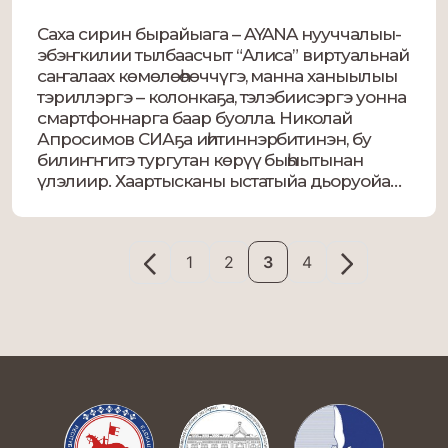
Саха сирин бырайыага – AYANA нууччалыы-
эбэҥкилии тылбаасчыт “Алиса” виртуальнай
саҥалаах көмөлөһөөччүгэ, манна ханыылыы
тэриллэргэ – колонкаҕа, тэлэбиисэргэ уонна
смартфоннарга баар буолла. Николай
Апросимов СИАҕа иһитиннэрбитинэн, бу
билиҥҥитэ тургутан көрүү быһыытынан
үлэлиир. Хаартысканы ыстатыйа дьоруойа
тиксэрдэ. “Билигин AYANA – машиннай
үөрэтиигэ олоҕуран үлэлиир
нууччалыыттан эбэҥкилии тылбаастыыр
1
2
3
4
голосовой роботизированнай тылбаасчыт-
мадиаплатформа. Сыыппара
платформатыгар киллэрэбит, олус элбэх
былаан уонна […]