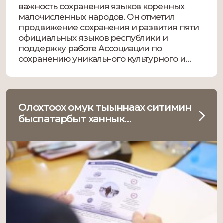
важность сохранения языков коренных
малочисленных народов. Он отметил
продвижение сохранения и развития пяти
официальных языков республики и
поддержку работе Ассоциации по
сохранению уникального культурного и
духовного наследия народов Севера.
Президент Ассоциации Андрей
Кривошапкин подробно рассказал о работе
с органами власти и сохранении родных
Олохтоох омук тыыннаах ситимин
языков. […]
быспатарбыт ханнык…