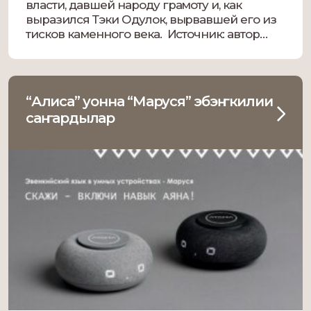
власти, давшей народу грамоту и, как
выразился Тэки Одулок, вырвавшей его из
тисков каменного века. Источник: автор
материала «Первая ласточка» Каждый
юкагирский писатель представляет собой
эпоху в юкагирской литературе. Гаврил
Курилов-Улуро Адо […]
“Алиса” уонна “Маруся” эбэҥкилии
саҥардылар