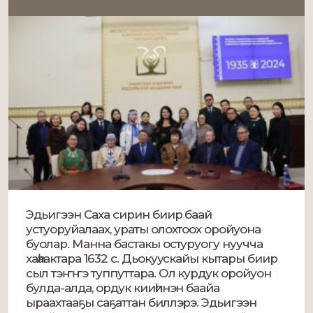
Эдьигээн Саха сирин биир баай
устуоруйалаах, ураты олохтоох оройуона
буолар. Манна бастакы остуруогу нуучча
хаһаактара 1632 с. Дьокуускайы кытары биир
сыл тэҥҥэ туппуттара. Ол курдук оройуон
булда-алда, ордук кииһинэн баайа
ыраахтааҕы саҕаттан биллэрэ. Эдьигээн