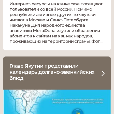
Интернет-ресурсы на языке саха посещают
пользователи со всей России. Помимо
республики активнее других по-якутски
читают в Москве и Санкт-Петербурге.
Накануне Дня народного единства
аналитики МегаФона изучили обращения
абонентов к сайтам на языках народов,
проживающих на территории страны. Фото:
Денис Попов, Сахамедиа. Большие данные
показывают: с начала 2024 года, трафик к
порталам на якутском языке вырос […]
Главе Якутии представили
календарь долгано-эвенкийских
блюд