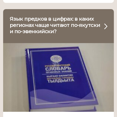
октября, под председательством вице-
премьера Правительства республики Ольги
Балабкиной. Ольга Балабкина отметила, что
Язык предков в цифрах: в каких
проект Концепции […]
регионах чаще читают по-якутски
и по-эвенкийски?