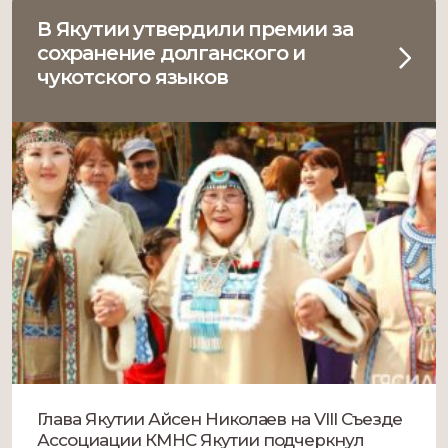
Ил Дархана […]
В Якутии утвердили премии за
сохранение долганского и
чукотского языков
Глава Якутии Айсен Николаев на VIII Съезде
Ассоциации КМНС Якутии подчеркнул