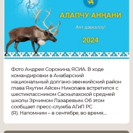
Фото Андрея Сорокина, ЯСИА. В ходе
командировки в Анабарский
национальный долгано-эвенкийский район
глава Якутии Айсен Николаев встретился с
шестиклассником Саскылахской средней
школы Эрчимом Лазаревым. Об этом
сообщает пресс-служба АГиП РС
(Я). Напомним – в сентябре, во время
прямой линии главы он дозвонился в эфир
и рассказал о подключении села Саскылах к
высокоскоростному интернету, пригласил