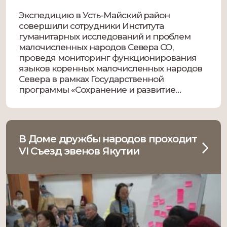
Экспедицию в Усть-Майский район
совершили сотрудники Института
гуманитарных исследований и проблем
малочисленных народов Севера СО,
проведя мониторинг функционирования
языков коренных малочисленных народов
Севера в рамках Государственной
программы «Сохранение и развитие
государственных и официальных языков в
РС(Я) на 2020-2024 годы», сообщили в
ИГИиПМНС. Фото: igi.ysn.ru Передвигаясь в
основном на моторной лодке, ученые
В Доме дружбы народов проходит
исследовали языковую ситуацию в
VI Съезд эвенов Якутии
Кюпском, […]