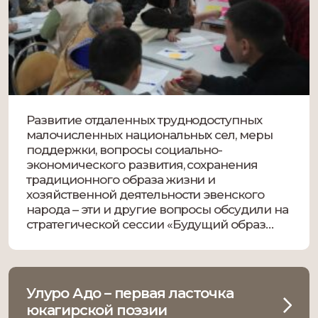
Развитие отдаленных труднодоступных
малочисленных национальных сел, меры
поддержки, вопросы социально-
экономического развития, сохранения
традиционного образа жизни и
хозяйственной деятельности эвенского
народа – эти и другие вопросы обсудили на
стратегической сессии «Будущий образ
развития мест традиционного проживания
коренных малочисленных народов Севера»,
которая прошла в рамках VI Съезда эвенов
РС(Я) в Доме дружбы народов, сообщает
Улуро Адо – первая ласточка
пресс-служба ДДН. Также […]
юкагирской поэзии