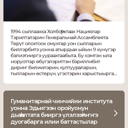
1994 сыллаахха Холбоһуктаах Нациялар
Тэрилтэлэрин Генеральнай Ассамблеята
Төрүт олохтоох омуктар уон сылларын
биллэрбитэ уонна атырдьах ыйын 9 күнүгэр
бэлиэтииргэ уураахтаабыта. Бу кэмтэн ыла
норуоттар өбүгэлэриттэн бэриллибит
дириҥ билиилэрин, култуураларын,
тылларын-өстөрүн, үгэстэрин харыстыырга
ураты болҕомто ууруллар. Хаартыска- Ил
Түмэн пресс-сулууспата Биллэн турар,
Сахабыт сирин Хоту сирэ уонна Аркти­ката
дойдуга стратегичес­кай суолта­лаах,
Гуманитарнай чинчийии института
сайдарга саҥа кыахтары биэрэр. Манна […]
уонна Эдьигээн оройуонун
дьаһалтата бииргэ үлэлээһиҥҥэ
дуогабарга илии баттастылар