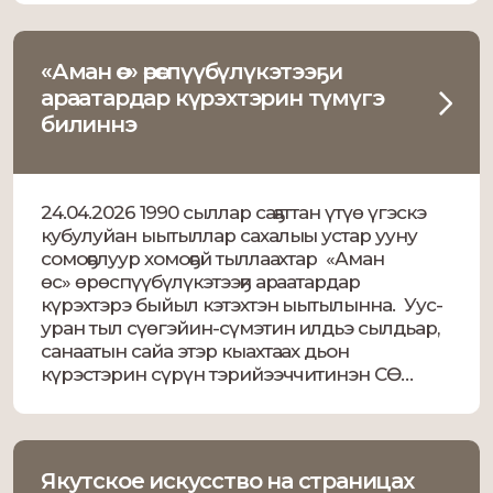
объединяет доброта, мудрость, любовь к
родной земле, к богатой устной традиции
[…]
«Аман өс» өрөспүүбүлүкэтээҕи
араатардар күрэхтэрин түмүгэ
билиннэ
24.04.2026 1990 сыллар саҕаттан үтүө үгэскэ
кубулуйан ыытыллар сахалыы устар ууну
сомоҕолуур хомоҕой тыллаахтар «Аман
өс» өрөспүүбүлүкэтээҕи араатардар
күрэхтэрэ быйыл кэтэхтэн ыытылынна. Уус-
уран тыл сүөгэйин-сүмэтин илдьэ сылдьар,
санаатын сайа этэр кыахтаах дьон
күрэстэрин сүрүн тэрийээччитинэн СӨ
Национальнай бибилэтиэкэтин Төрүт
олохтоох норуоттарын киинин кыраайы
үөрэтэр национальнай пуондата буолар.
Күрэх сүрүн сыала-соруга — сахалыы тыл-өс
Якутское искусство на страницах
олох бары эйгэтигэр […]