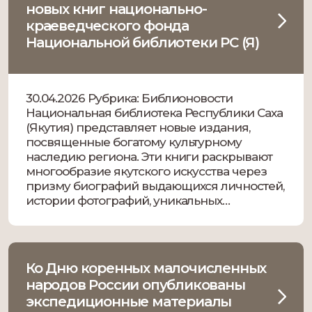
новых книг национально-
краеведческого фонда
Национальной библиотеки РС (Я)
30.04.2026 Рубрика: Библионовости
Национальная библиотека Республики Саха
(Якутия) представляет новые издания,
посвященные богатому культурному
наследию региона. Эти книги раскрывают
многообразие якутского искусства через
призму биографий выдающихся личностей,
истории фотографий, уникальных
дизайнерских решений и традиционных
ремесел. Новые публикации открывают
читателям мир якутской идентичности,
воплощенной в искусстве и творчестве.
Ко Дню коренных малочисленных
История Якутии в фотографиях Василия
народов России опубликованы
Дохунаева. 1957-1987 / [автор проекта
экспедиционные материалы
Анастасия […]