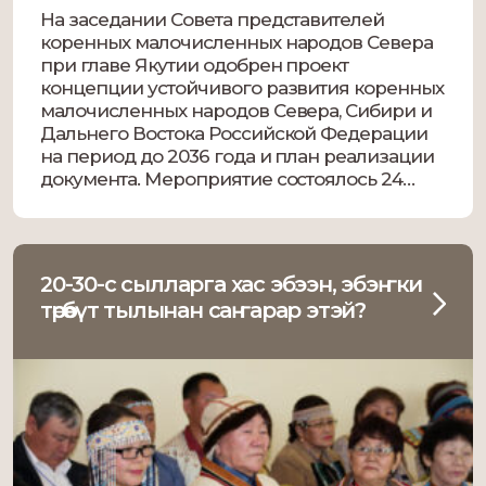
На заседании Совета представителей
коренных малочисленных народов Севера
при главе Якутии одобрен проект
концепции устойчивого развития коренных
малочисленных народов Севера, Сибири и
Дальнего Востока Российской Федерации
на период до 2036 года и план реализации
документа. Мероприятие состоялось 24
октября под председательством вице-
премьера правительства республики Ольги
Балабкиной. Фото: Андрей Сорокин, ЯСИА
Ольга Балабкина отметила, что проект […]
20-30-с сылларга хас эбээн, эбэҥки
төрөөбүт тылынан саҥарар этэй?