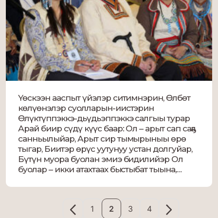
Үөскээн ааспыт үйэлэр ситимнэрин, Өлбөт
көлүөнэлэр суолларын-иистэрин
Өлүктүппэккэ-дьүдьэппэккэ салгыы турар
Арай биир сүдү күүс баар: Ол – арыт сап саҕа
санньылыйар, Арыт сир тымырыныы өрө
тыгар, Биитэр өрүс уутунуу устан долгуйар,
Бүтүн муора буолан эмиэ бидилийэр Ол
буолар – икки атахтаах быстыбат тыына,
Үйэлээх, өлбөт мэҥэ тыыннаах тыла! Эбээн
бэйиэтэ В.Лебедев хоһоонуттан. Ааспыт үйэ
20-30-с […]
1
2
3
4