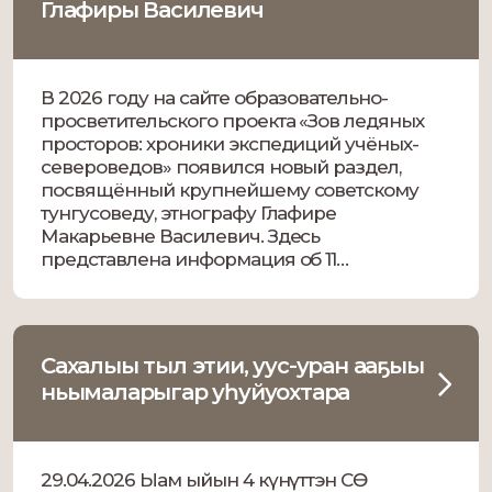
Глафиры Василевич
В 2026 году на сайте образовательно-
просветительского проекта «Зов ледяных
просторов: хроники экспедиций учёных-
североведов» появился новый раздел,
посвящённый крупнейшему советскому
тунгусоведу, этнографу Глафире
Макарьевне Василевич. Здесь
представлена информация об 11
экспедициях, проведённых Г. М. Василевич
с 1925 по 1969 годы по бассейнам рек
Витима, Олекмы, Енисея, Нижней Тунгуски,
Алдана и Амгуни. На сайте размещены
Сахалыы тыл этии, уус-уран ааҕыы
маршруты экспедиций на основе […]
ньымаларыгар уһуйуохтара
29.04.2026 Ыам ыйын 4 күнүттэн СӨ