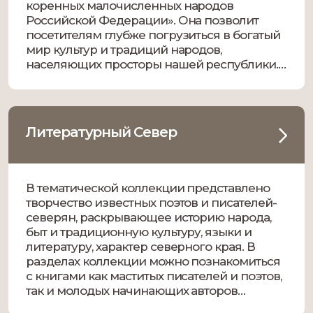
коренных малочисленных народов
Российской Федерации». Она позволит
посетителям глубже погрузиться в богатый
мир культур и традиций народов,
населяющих просторы нашей республики.
На выставке представлены научные труды
видных тунгусоведов, сборники фольклора,
книги об обычаях и традиционных
промыслах, отражающие многогранность
Литературный Север
жизни коренных народов Севера.
В тематической коллекции представлено
творчество известных поэтов и писателей-
северян, раскрывающее историю народа,
быт и традиционную культуру, языки и
литературу, характер северного края. В
разделах коллекции можно познакомиться
с книгами как маститых писателей и поэтов,
так и молодых начинающих авторов
современности. Их талант и самобытность