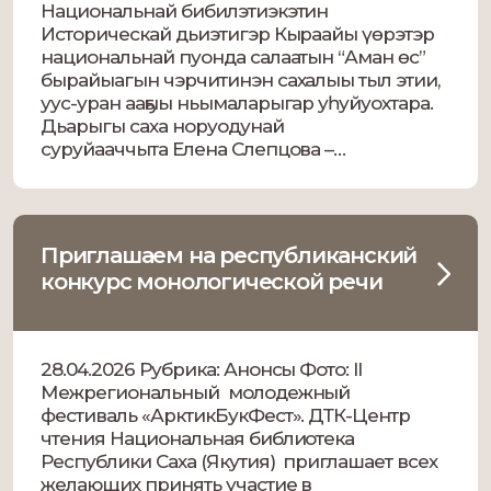
Национальнай бибилэтиэкэтин
Историческай дьиэтигэр Кыраайы үөрэтэр
национальнай пуонда салаатын “Аман өс”
бырайыагын чэрчитинэн сахалыы тыл этии,
уус-уран ааҕыы ньымаларыгар уһуйуохтара.
Дьарыгы саха норуодунай
суруйааччыта Елена Слепцова –
Куорсуннаах тус ньыматынан иилээн-
саҕалаан ыытыаҕа. Дьарыкка 18-40 диэри
саастаах дьон кытталлар, кыттааччы ахсаана
хааччахтаах. Бириэмэтэ: 18:00 (дьарык 4
Приглашаем на республиканский
күнтэн 5-6 күҥҥэ диэри уһуон сөп). […]
конкурс монологической речи
28.04.2026 Рубрика: Анонсы Фото: II
Межрегиональный молодежный
фестиваль «АрктикБукФест». ДТК-Центр
чтения Национальная библиотека
Республики Саха (Якутия) приглашает всех
желающих принять участие в