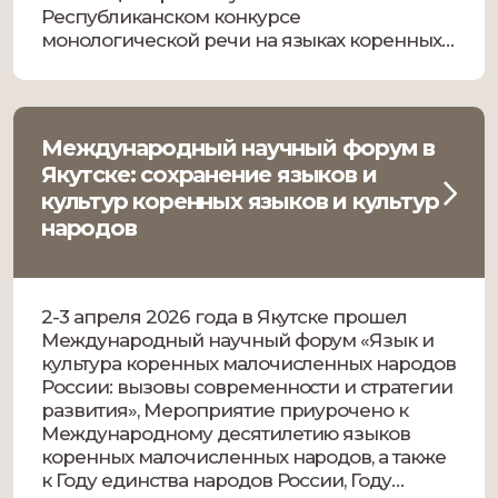
Республиканском конкурсе
монологической речи на языках коренных
малочисленных народов Севера. Это
уникальная возможность прикоснуться к
живому наследию эвенского, эвенкийского,
юкагирского, чукотского и долганского
Международный научный форум в
языков. Организатор мероприятия — Отдел
Якутске: сохранение языков и
обслуживания национально-
культур коренных языков и культур
краеведческими фондами
народов
Межрегионального центра документных […]
2-3 апреля 2026 года в Якутске прошел
Международный научный форум «Язык и
культура коренных малочисленных народов
России: вызовы современности и стратегии
развития», Мероприятие приурочено к
Международному десятилетию языков
коренных малочисленных народов, а также
к Году единства народов России, Году