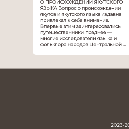
О ПРОИСХОЖДЕНИИ ЯКУТСКОГО
ЯЗЫКА Вопрос о происхождении
якутов и якутского языка издавна
привлекал к себе внимание.
Впервые этим заинтересовались
путешественники, позднее —
многие исследователи язы ка и
фольклора народов Центральной п
Сибири, историки, археологи,
этнографы. Почему, когда и каким
образом этот небольшой
тюркоязычный народ оказался на
далеком Севере, ным на тысячи
километров от всех других […]
2023-2